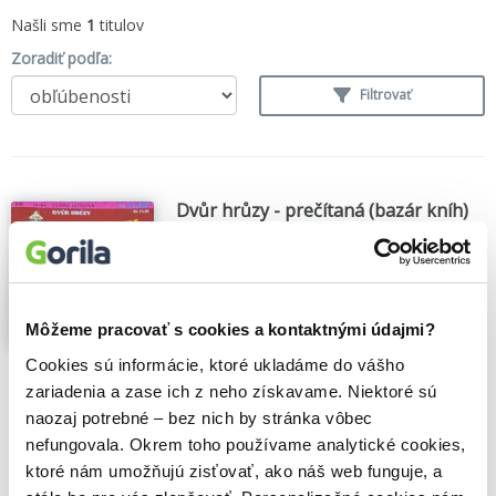
Našli sme
1
titulov
Zoradiť podľa:
Filtrovať
Dvůr hrůzy - prečítaná (bazár kníh)
Ulrike Lenz
,
Ivo Železný
(1993)
Zobraziť viac
Môžeme pracovať s cookies a kontaktnými údajmi?
Cookies sú informácie, ktoré ukladáme do vášho
🍎 Je nám ľúto, ale predaj už skončil
zariadenia a zase ich z neho získavame. Niektoré sú
naozaj potrebné – bez nich by stránka vôbec
nefungovala. Okrem toho používame analytické cookies,
ktoré nám umožňujú zisťovať, ako náš web funguje, a