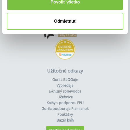
Povoliť všetko
Odmietnuť
Užitočné odkazy
Gorila BLOGuje
Výpredaje
E-knižný sprievodca
Učebnice
Knihy s podporou FPU
Gorila podporuje Plamienok
Poukážky
Bazár kníh