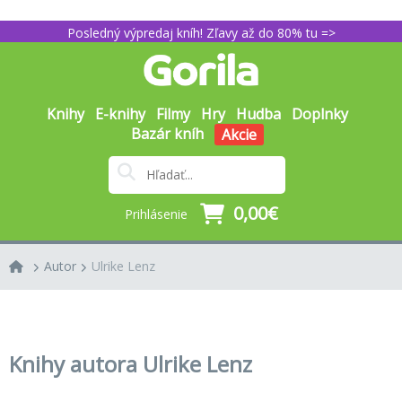
Posledný výpredaj kníh! Zľavy až do 80% tu =>
Knihy
E-knihy
Filmy
Hry
Hudba
Doplnky
Bazár kníh
Akcie
0,00€
Prihlásenie
Autor
Ulrike Lenz
Knihy autora Ulrike Lenz