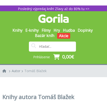
Posledný výpredaj kníh! Zľavy až do 80% tu =>
Knihy
E-knihy
Filmy
Hry
Hudba
Doplnky
Bazár kníh
Akcie
0,00€
Prihlásenie
Autor
Tomáš Blažek
Knihy autora Tomáš Blažek