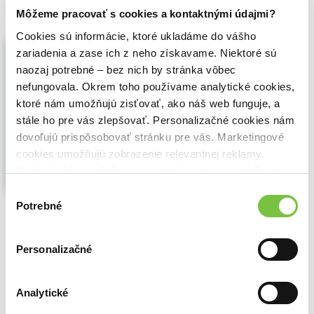
Môžeme pracovať s cookies a kontaktnými údajmi?
Cookies sú informácie, ktoré ukladáme do vášho
Moje africká odysea (e-kniha)
zariadenia a zase ich z neho získavame. Niektoré sú
Tomáš Blažek
,
Epocha
(2023)
naozaj potrebné – bez nich by stránka vôbec
Kniha je autentickým svědectvím člověka,
nefungovala. Okrem toho používame analytické cookies,
který v devadesátých letech 20. století
ktoré nám umožňujú zisťovať, ako náš web funguje, a
prožil v polní uniformě devět měsíců na
stále ho pre vás zlepšovať. Personalizačné cookies nám
africkém kontinentu v zemi, kam noha
dovoľujú prispôsobovať stránku pre vás. Marketingové
našince málokdy vkročí a která byla
dlouhou dobu sužována...
Zobraziť viac
cookies umožňujú zobrazenie relevantnej reklamy.
Niektoré údaje zdieľame aj s tretími stranami. Veľmi by
nám pomohlo, keby sme mohli používať všetky tieto
Výber
🌴 Okamžite na stiahnutie
cookies.
Potrebné
súhlasu
12,56€
Do košíka
Personalizačné
Analytické