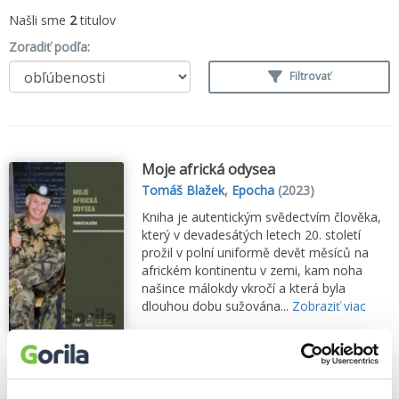
Našli sme
2
titulov
Zoradiť podľa:
Filtrovať
Moje africká odysea
Tomáš Blažek
,
Epocha
(2023)
Kniha je autentickým svědectvím člověka,
který v devadesátých letech 20. století
prožil v polní uniformě devět měsíců na
africkém kontinentu v zemi, kam noha
našince málokdy vkročí a která byla
dlouhou dobu sužována...
Zobraziť viac
🍌 Odosielame o 5 dní.
13,70€
Do košíka