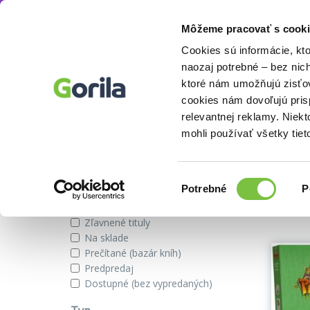
Môžeme pracovať s cooki
Autor
Théo Rivière
Knihy
E-knihy
Filmy
Cookies sú informácie, kt
naozaj potrebné – bez nic
ktoré nám umožňujú zisťov
cookies nám dovoľujú pri
Knihy autora Théo Rivière
relevantnej reklamy. Niek
mohli používať všetky tiet
Zobraziť iba
Výber
Našli s
Potrebné
P
súhlasu
Novinky
Zľavnené tituly
Na sklade
Prečítané (bazár kníh)
Predpredaj
Dostupné (bez vypredaných)