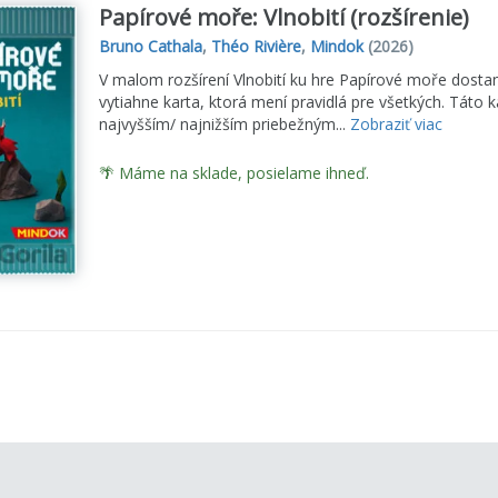
Papírové moře: Vlnobití (rozšírenie)
Bruno Cathala
,
Théo Rivière
,
Mindok
(2026)
V malom rozšírení Vlnobití ku hre Papírové moře dostan
vytiahne karta, ktorá mení pravidlá pre všetkých. Táto 
najvyšším/ najnižším priebežným...
Zobraziť viac
🌴 Máme na sklade, posielame ihneď.