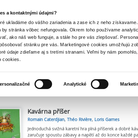
Posledný výpredaj kníh! Zľavy až do 80% tu =>
es a kontaktnými údajmi?
Hry
Hudba
Doplnky
Bazár kníh
oré ukladáme do vášho zariadenia a zase ich z neho získavame.
h by stránka vôbec nefungovala. Okrem toho používame analyti
ať, ako náš web funguje, a stále ho pre vás zlepšovať. Persona
spôsobovať stránku pre vás. Marketingové cookies umožňujú zo
toré údaje zdieľame aj s tretími stranami. Veľmi by nám pomohl
o cookies.
me
3
titulov
ersonalizačné
Analytické
Marketi
Kavárna příšer
Romain Caterdjian
,
Théo Rivière
,
Loris Games
Jednoduchá svižná karetní hra plná příšerek a dobré k
zaručuje spoustu zábavy a napětí až do konce každé part