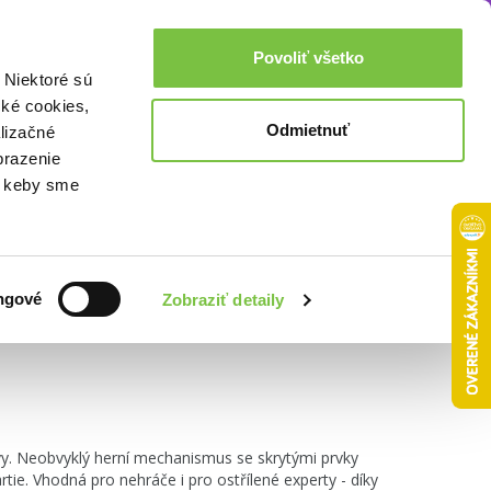
Akcie a zľavy
0,00€
Povoliť všetko
Prihlásenie
 Niektoré sú
cké cookies,
Odmietnuť
lizačné
brazenie
o, keby sme
Zoradiť podľa:
ngové
Zobraziť detaily
ávy. Neobvyklý herní mechanismus se skrytými prvky
ie. Vhodná pro nehráče i pro ostřílené experty - díky