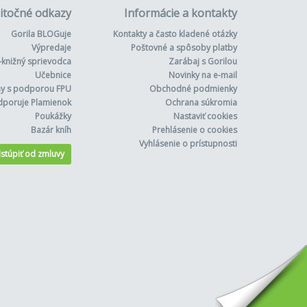
itočné odkazy
Informácie a kontakty
Gorila BLOGuje
Kontakty a často kladené otázky
Výpredaje
Poštovné a spôsoby platby
-knižný sprievodca
Zarábaj s Gorilou
Učebnice
Novinky na e-mail
hy s podporou FPU
Obchodné podmienky
dporuje Plamienok
Ochrana súkromia
Poukážky
Nastaviť cookies
Bazár kníh
Prehlásenie o cookies
Vyhlásenie o prístupnosti
stúpiť od zmluvy