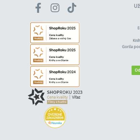
Už
E
Kni
Gorila po
Od