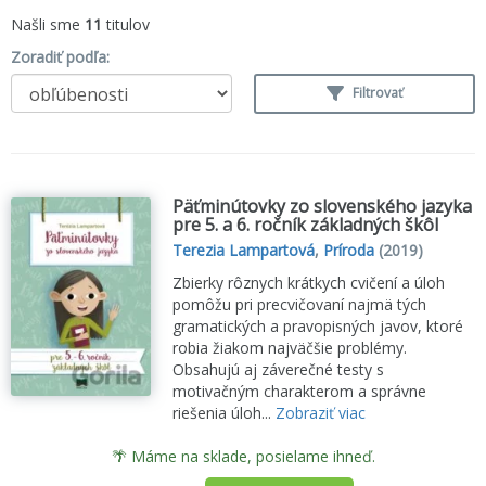
Našli sme
11
titulov
Zoradiť podľa:
Filtrovať
Päťminútovky zo slovenského jazyka
pre 5. a 6. ročník základných škôl
Terezia Lampartová
,
Príroda
(2019)
Zbierky rôznych krátkych cvičení a úloh
pomôžu pri precvičovaní najmä tých
gramatických a pravopisných javov, ktoré
robia žiakom najväčšie problémy.
Obsahujú aj záverečné testy s
motivačným charakterom a správne
riešenia úloh...
Zobraziť viac
🌴 Máme na sklade, posielame ihneď.