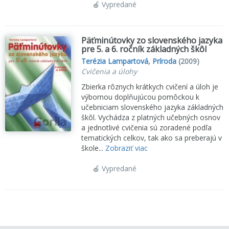
🍎 Vypredané
Päťminútovky zo slovenského jazyka
pre 5. a 6. ročník základných škôl
Terézia Lampartová
,
Príroda
(2009)
Cvičenia a úlohy
Zbierka rôznych krátkych cvičení a úloh je
výbornou doplňujúcou pomôckou k
učebniciam slovenského jazyka základných
škôl. Vychádza z platných učebných osnov
a jednotlivé cvičenia sú zoradené podľa
tematických celkov, tak ako sa preberajú v
škole...
Zobraziť viac
🍎 Vypredané