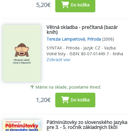
5,20€
Do košíka
Větná skladba - prečítaná (bazár
kníh)
Terezia Lampartová
,
Príroda
(2006)
SYNTAX - Príroda - Jazyk: CZ - Vazba:
Volné listy - ISBN: 80-07-01449-7 - Kniha
Zobraziť viac
🌴 Máme na sklade, posielame ihneď.
1,20€
Do košíka
Päťminútovky zo slovenského jazyka
pre 3. - 5. ročník základných škôl