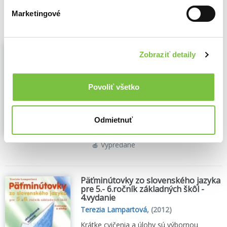
🍎 Vypredané
Marketingové
Diktáty a provopisné cvičenia pre
žiakov 2. stupeňa ZŠ
Zobraziť detaily
Terezia Lampartová
,
(2010)
... pre žiakov 2. stupeňa základných škôl a
Povoliť všetko
osemročných gymnázií...
Zobraziť viac
Odmietnuť
🍎 Vypredané
Päťminútovky zo slovenského jazyka
pre 5.- 6.ročník základných škôl -
4.vydanie
Terezia Lampartová
,
(2012)
Krátke cvičenia a úlohy sú výbornou