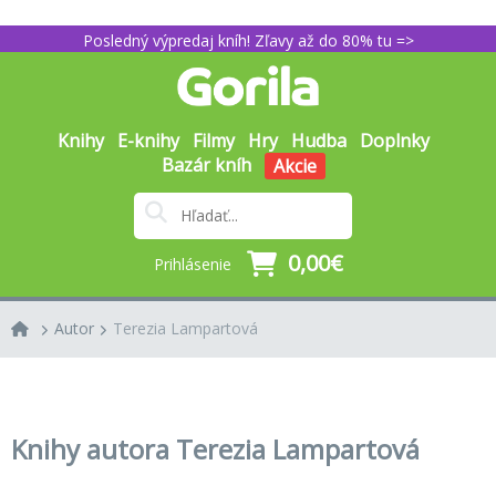
Posledný výpredaj kníh! Zľavy až do 80% tu =>
Knihy
E-knihy
Filmy
Hry
Hudba
Doplnky
Bazár kníh
Akcie
0,00€
Prihlásenie
Autor
Terezia Lampartová
Knihy autora Terezia Lampartová