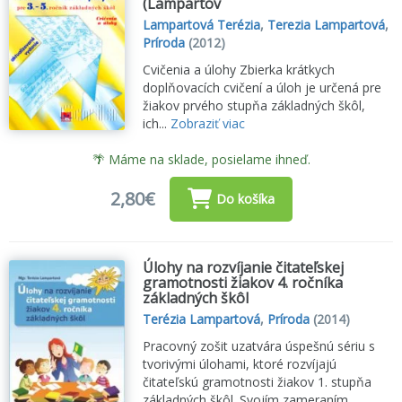
(Lampartov
Lampartová Terézia
,
Terezia Lampartová
,
Príroda
(2012)
Cvičenia a úlohy Zbierka krátkych
doplňovacích cvičení a úloh je určená pre
žiakov prvého stupňa základných škôl,
ich...
Zobraziť viac
🌴 Máme na sklade, posielame ihneď.
2,80€
Do košíka
Úlohy na rozvíjanie čitateľskej
gramotnosti žiakov 4. ročníka
základných škôl
Terézia Lampartová
,
Príroda
(2014)
Pracovný zošit uzatvára úspešnú sériu s
tvorivými úlohami, ktoré rozvíjajú
čitateľskú gramotnosti žiakov 1. stupňa
základných škôl. Svojím zameraním