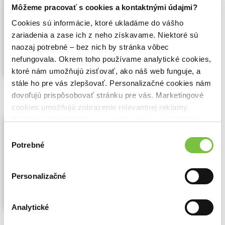
Môžeme pracovať s cookies a kontaktnými údajmi?
Terézia Lampartová
,
Príroda
(2008)
Cvičenia a úlohy
Cookies sú informácie, ktoré ukladáme do vášho
zariadenia a zase ich z neho získavame. Niektoré sú
Zbierka rôznych krátkych cvičení a úloh je
výbornou doplňujúcou pomôckou k
naozaj potrebné – bez nich by stránka vôbec
učebniciam slovenského jazyka základných
nefungovala. Okrem toho používame analytické cookies,
škôl...
Zobraziť viac
ktoré nám umožňujú zisťovať, ako náš web funguje, a
stále ho pre vás zlepšovať. Personalizačné cookies nám
🍎 Vypredané
dovoľujú prispôsobovať stránku pre vás. Marketingové
cookies umožňujú zobrazenie relevantnej reklamy.
Niektoré údaje zdieľame aj s tretími stranami. Veľmi by
Úlohy na rozvíjanie čitateľskej
gramotnosti žiakov 4. ročníka
nám pomohlo, keby sme mohli používať všetky tieto
Výber
základných škôl
cookies.
Potrebné
súhlasu
Terezia Lampartová
,
Ikar
(2017)
Pracovný zošit uzatvára sériu publikácií s
tvorivými úlohami na rozvíjanie čitateľskej
Personalizačné
gramotnosti žiakov 1. stupňa základných
škôl. Svojím zameraním rešpektuje
aktuálne potreby vzdelávania v škole i v
Analytické
domácom prostredí...
Zobraziť viac