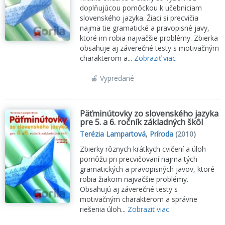
doplňujúcou pomôckou k učebniciam
slovenského jazyka. Žiaci si precvičia
najmä tie gramatické a pravopisné javy,
ktoré im robia najväčšie problémy. Zbierka
obsahuje aj záverečné testy s motivačným
charakterom a...
Zobraziť viac
🍎 Vypredané
Päťminútovky zo slovenského jazyka
pre 5. a 6. ročník základných škôl
Terézia Lampartová
,
Príroda
(2010)
Zbierky rôznych krátkych cvičení a úloh
pomôžu pri precvičovaní najmä tých
gramatických a pravopisných javov, ktoré
robia žiakom najväčšie problémy.
Obsahujú aj záverečné testy s
motivačným charakterom a správne
riešenia úloh...
Zobraziť viac