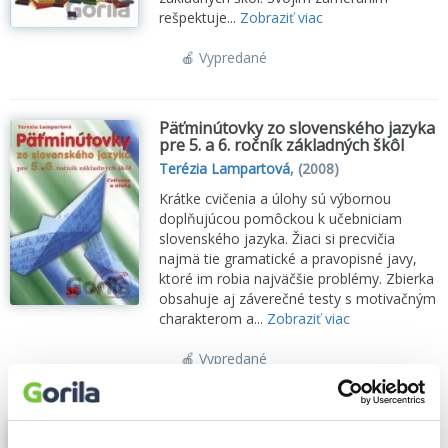
rešpektuje...
Zobraziť viac
🍎 Vypredané
Päťminútovky zo slovenského jazyka
pre 5. a 6. ročník základných škôl
Terézia Lampartová
,
(2008)
Krátke cvičenia a úlohy sú výbornou
doplňujúcou pomôckou k učebniciam
slovenského jazyka. Žiaci si precvičia
najmä tie gramatické a pravopisné javy,
ktoré im robia najväčšie problémy. Zbierka
obsahuje aj záverečné testy s motivačným
charakterom a...
Zobraziť viac
🍎 Vypredané
Päťminútovky zo slovenského jazyka
pre 5. a 6. ročník základných škôl