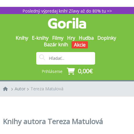
Posledný výpredaj kníh! Zľavy až do 80% tu =>
Knihy
E-knihy
Filmy
Hry
Hudba
Doplnky
Bazár kníh
Akcie
0,00€
Prihlásenie
Autor
Tereza Matulová
Knihy autora Tereza Matulová