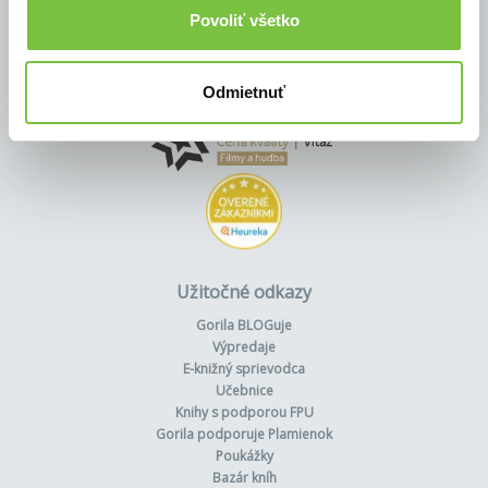
Povoliť všetko
Odmietnuť
Užitočné odkazy
Gorila BLOGuje
Výpredaje
E-knižný sprievodca
Učebnice
Knihy s podporou FPU
Gorila podporuje Plamienok
Poukážky
Bazár kníh