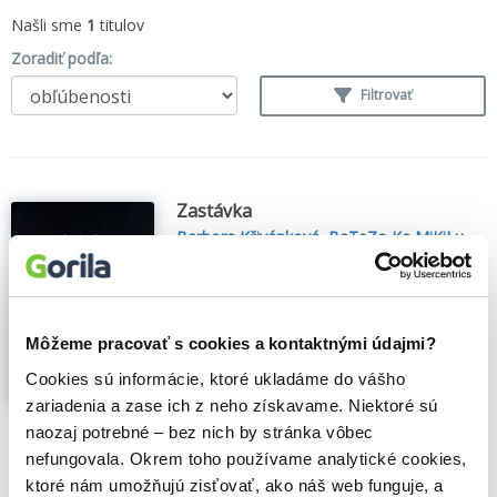
Našli sme
1
titulov
Zoradiť podľa:
Filtrovať
Zastávka
Barbora Křivánková
,
BaTeZo Ka MiKiLu
,
Georgi Dimitrov
,
Kateřina Šedá
,
Kristýna
Fillová
,
Lucie Stanková
,
Milena Maráková
,
Tereza Matulová
,
Spector Books
(2014)
Můžete přijet do Zastávky a pokusit se tu
Môžeme pracovať s cookies a kontaktnými údajmi?
najít něco zajímavého. Lesy... / Zastávka
Cookies sú informácie, ktoré ukladáme do vášho
heißt auf tschechisch Haltestelle - ein
unromantischer Name für ein...
Zobraziť
zariadenia a zase ich z neho získavame. Niektoré sú
viac
naozaj potrebné – bez nich by stránka vôbec
nefungovala. Okrem toho používame analytické cookies,
🍌 Dodanie môže trvať viac ako 30 dní
ktoré nám umožňujú zisťovať, ako náš web funguje, a