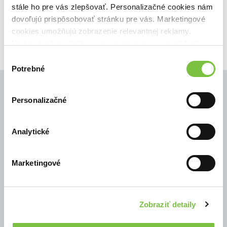
stále ho pre vás zlepšovať. Personalizačné cookies nám
18,76€
Do košíka
dovoľujú prispôsobovať stránku pre vás. Marketingové
cookies umožňujú zobrazenie relevantnej reklamy.
Niektoré údaje zdieľame aj s tretími stranami. Veľmi by
nám pomohlo, keby sme mohli používať všetky tieto
Výber
cookies.
Potrebné
súhlasu
Personalizačné
© Všetky práva vyhradené
Analytické
Marketingové
Zobraziť detaily