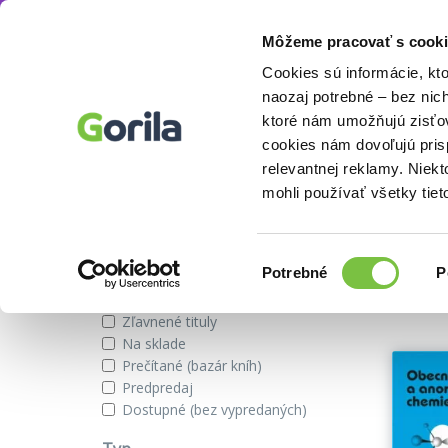
Môžeme pracovať s cooki
Autor
Tatiana Kovalčíková
Knihy
E-knihy
Filmy
Cookies sú informácie, kt
naozaj potrebné – bez nic
ktoré nám umožňujú zisťov
cookies nám dovoľujú pri
Knihy autora Tatiana Kovalčíko
relevantnej reklamy. Niek
mohli používať všetky tiet
Zobraziť iba
Výber
Našli s
Potrebné
P
súhlasu
Novinky
Zľavnené tituly
Na sklade
Prečítané (bazár kníh)
Predpredaj
Dostupné (bez vypredaných)