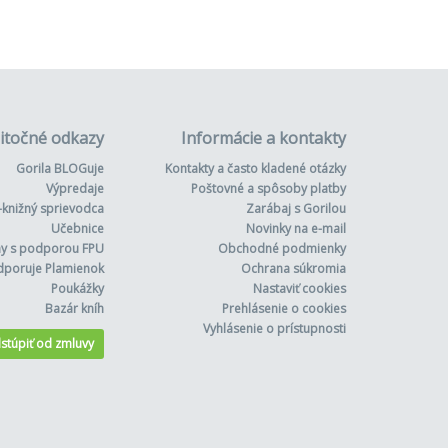
itočné odkazy
Informácie a kontakty
Gorila BLOGuje
Kontakty a často kladené otázky
Výpredaje
Poštovné a spôsoby platby
-knižný sprievodca
Zarábaj s Gorilou
Učebnice
Novinky na e-mail
hy s podporou FPU
Obchodné podmienky
dporuje Plamienok
Ochrana súkromia
Poukážky
Nastaviť cookies
Bazár kníh
Prehlásenie o cookies
Vyhlásenie o prístupnosti
stúpiť od zmluvy