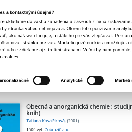
Posledný výpredaj kníh! Zľavy až do 80% tu =>
es a kontaktnými údajmi?
Hry
Hudba
Doplnky
Bazár kníh
oré ukladáme do vášho zariadenia a zase ich z neho získavame.
h by stránka vôbec nefungovala. Okrem toho používame analyti
ať, ako náš web funguje, a stále ho pre vás zlepšovať. Persona
spôsobovať stránku pre vás. Marketingové cookies umožňujú zo
vá
toré údaje zdieľame aj s tretími stranami. Veľmi by nám pomohl
o cookies.
me
2
titulov
ersonalizačné
Analytické
Marketi
Obecná a anorganická chemie : studijn
kníh)
Tatiana Kovalčíková
,
(2001)
1500 výt.
Zobraziť viac