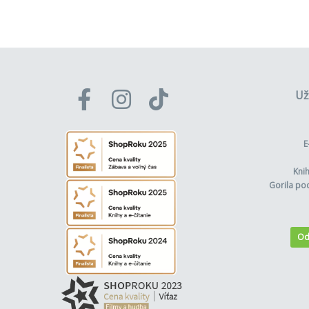
Už
E
Kni
Gorila po
Od