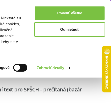
Akcie a zľavy
0,00€
Povoliť všetko
Prihlásenie
 Niektoré sú
cké cookies,
Odmietnuť
lizačné
brazenie
o, keby sme
Zoradiť podľa:
ngové
Zobraziť detaily
í text pro SPŠCH - prečítaná (bazár