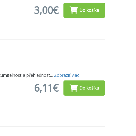
3,00€
Do košíka
umitelnost a přehlednost...
Zobraziť viac
6,11€
Do košíka