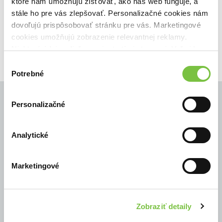
🌴 Máme na sklade, posielame ihneď.
ktoré nám umožňujú zisťovať, ako náš web funguje, a
stále ho pre vás zlepšovať. Personalizačné cookies nám
1,40€
Do košíka
dovoľujú prispôsobovať stránku pre vás. Marketingové
cookies umožňujú zobrazenie relevantnej reklamy.
Niektoré údaje zdieľame aj s tretími stranami. Veľmi by
nám pomohlo, keby sme mohli používať všetky tieto
Výber
cookies.
Potrebné
súhlasu
Personalizačné
© Všetky práva vyhradené
Analytické
Marketingové
Zobraziť detaily