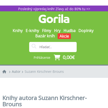
Posledný výpredaj kníh! Zľavy až do 80% tu =>
Knihy
E-knihy
Filmy
Hry
Hudba
Doplnky
Bazár kníh
Akcie
0,00€
Prihlásenie
Autor
Suzann Kirschner-Brouns
Knihy autora Suzann Kirschner-
Brouns