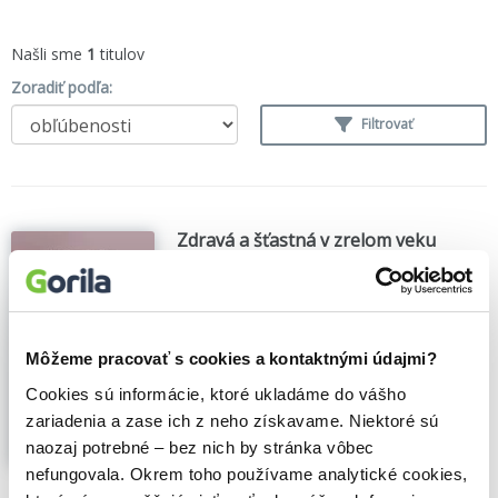
Našli sme
1
titulov
Zoradiť podľa:
Filtrovať
Zdravá a šťastná v zrelom veku
Susanne Esche-Belke
,
Suzann Kirschner-
Brouns
,
Príroda
(2021)
Využite silu svojich hormónov
Kniha prináša najnovšie poznatky o
Môžeme pracovať s cookies a kontaktnými údajmi?
hormonálnych zmenách v zrelom veku.
Ponúka praktické stratégie pre zvládnutie
Cookies sú informácie, ktoré ukladáme do vášho
perimenopauzy a menopauzy, aby ste sa
zariadenia a zase ich z neho získavame. Niektoré sú
cítili zdravo, energicky a vyrovnane.
naozaj potrebné – bez nich by stránka vôbec
Zobraziť viac
nefungovala. Okrem toho používame analytické cookies,