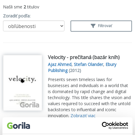
Našli sme
2
titulov
Zoradiť podľa:
Filtrovať
Velocity - prečítaná (bazár kníh)
Ajaz Ahmed
,
Stefan Olander
,
Ebury
Publishing
(2012)
Presents seven timeless laws for
businesses and individuals in a world that
is dominated by rapid change and digital
technology. This title shares the vision and
values required to succeed with the untold
backstories to influential and iconic
innovation.
Zobraziť viac
🌴 Máme na sklade, posielame ihneď.