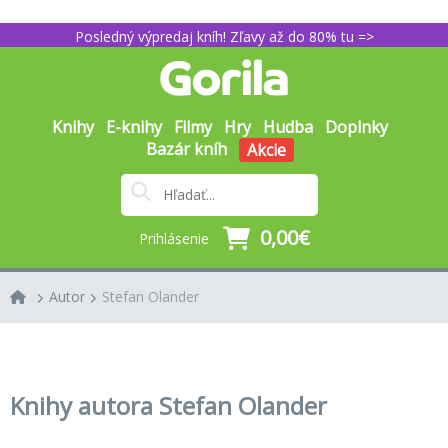
Posledný výpredaj kníh! Zľavy až do 80% tu =>
Knihy
E-knihy
Filmy
Hry
Hudba
Doplnky
Bazár kníh
Akcie
0,00€
Prihlásenie
Autor
Stefan Olander
Knihy autora Stefan Olander