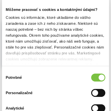
12,00€
Do košíka
Môžeme pracovať s cookies a kontaktnými údajmi?
Cookies sú informácie, ktoré ukladáme do vášho
Velocity
zariadenia a zase ich z neho získavame. Niektoré sú
naozaj potrebné – bez nich by stránka vôbec
Ajaz Ahmed
,
Stefan Olander
,
Ebury
Publishing
(2012)
nefungovala. Okrem toho používame analytické cookies,
ktoré nám umožňujú zisťovať, ako náš web funguje, a
Presents seven timeless laws for
businesses and individuals in a world that
stále ho pre vás zlepšovať. Personalizačné cookies nám
is dominated by rapid change and digital
dovoľujú prispôsobovať stránku pre vás. Marketingové
technology. This title shares the vision and
cookies umožňujú zobrazenie relevantnej reklamy.
values required to succeed with the untold
Niektoré údaje zdieľame aj s tretími stranami. Veľmi by
backstories to influential and iconic
nám pomohlo, keby sme mohli používať všetky tieto
innovation.
Zobraziť viac
Výber
cookies.
Potrebné
súhlasu
🍌 Dodanie môže trvať viac ako dva týždne
12,90€
Do košíka
Personalizačné
Analytické