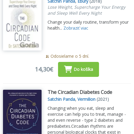
Satchin Panda
,
Ebury
(2018)
Lose Weight, Supercharge Your Energy
and Sleep Well Every Night
Change your daily routine, transform your
health...
Zobraziť viac
🍌 Odosielame o 5 dní.
14,30€
Do košíka
The Circadian Diabetes Code
Satchin Panda
,
Vermilion
(2021)
Changing when you eat, sleep and
exercise can help you to treat, manage -
and even reverse - type 2 diabetes and
prediabetes.Circadian rhythms are
personal biological clocks that exist in