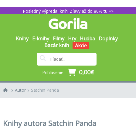
Posledný výpredaj kníh! Zľavy až do 80% tu =>
Knihy
E-knihy
Filmy
Hry
Hudba
Doplnky
Bazár kníh
Akcie
0,00€
Prihlásenie
Autor
Satchin Panda
Knihy autora Satchin Panda