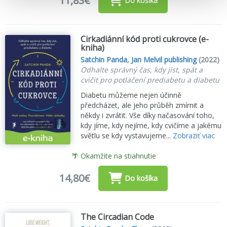
11,83€
Do košíka
Cirkadiánní kód proti cukrovce (e-
kniha)
Satchin Panda
,
Jan Melvil publishing
(2022)
Odhalte správný čas, kdy jíst, spát a
cvičit pro potlačení prediabetu a diabetu
Diabetu můžeme nejen účinně
předcházet, ale jeho průběh zmírnit a
někdy i zvrátit. Vše díky načasování toho,
kdy jíme, kdy nejíme, kdy cvičíme a jakému
světlu se kdy vystavujeme...
Zobraziť viac
🌴 Okamžite na stiahnutie
14,80€
Do košíka
The Circadian Code