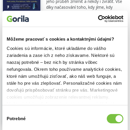
jeho průběh zmírnit a někdy i zvrátit. Vše
díky načasování toho, kdy jíme, kdy
nejíme, kdy cvičíme a jakému světlu se kdy
vystavujeme. Satchin Panda, světový
expert na...
Zobraziť viac
🌴 Máme na sklade, posielame ihneď.
Môžeme pracovať s cookies a kontaktnými údajmi?
8,50€
Cookies sú informácie, ktoré ukladáme do vášho
Do košíka
zariadenia a zase ich z neho získavame. Niektoré sú
naozaj potrebné – bez nich by stránka vôbec
nefungovala. Okrem toho používame analytické cookies,
Cirkadiánní kód proti cukrovce
ktoré nám umožňujú zisťovať, ako náš web funguje, a
Satchin Panda
,
Jan Melvil publishing
(2022)
stále ho pre vás zlepšovať. Personalizačné cookies nám
Odhalte správný čas, kdy jíst, spát a
cvičit pro potlačení prediabetu a diabetu
dovoľujú prispôsobovať stránku pre vás. Marketingové
cookies umožňujú zobrazenie relevantnej reklamy.
Naděje a prevence pro každého Diabetu
můžeme nejen účinně předcházet, ale
Niektoré údaje zdieľame aj s tretími stranami. Veľmi by
jeho průběh zmírnit a někdy i zvrátit. Vše
nám pomohlo, keby sme mohli používať všetky tieto
Výber
díky načasování toho, kdy jíme, kdy
cookies.
Potrebné
súhlasu
nejíme, kdy cvičíme a jakému světlu se kdy
vystavujeme. Satchin Panda, světový