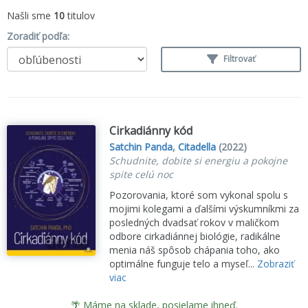
Našli sme
10
titulov
Zoradiť podľa:
Filtrovať
Cirkadiánny kód
Satchin Panda
,
Citadella
(2022)
Schudnite, dobite si energiu a pokojne
spite celú noc
Pozorovania, ktoré som vykonal spolu s
mojimi kolegami a ďalšími výskumníkmi za
posledných dvadsať rokov v maličkom
odbore cirkadiánnej biológie, radikálne
menia náš spôsob chápania toho, ako
optimálne funguje telo a myseľ...
Zobraziť
viac
🌴 Máme na sklade, posielame ihneď.