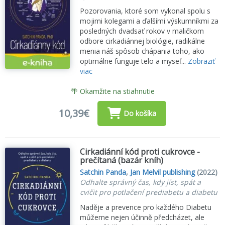
Pozorovania, ktoré som vykonal spolu s
mojimi kolegami a ďalšími výskumníkmi za
posledných dvadsať rokov v maličkom
odbore cirkadiánnej biológie, radikálne
menia náš spôsob chápania toho, ako
optimálne funguje telo a myseľ...
Zobraziť
viac
🌴 Okamžite na stiahnutie
10,39€
Do košíka
Cirkadiánní kód proti cukrovce -
prečítaná (bazár kníh)
Satchin Panda
,
Jan Melvil publishing
(2022)
Odhalte správný čas, kdy jíst, spát a
cvičit pro potlačení prediabetu a diabetu
Naděje a prevence pro každého Diabetu
můžeme nejen účinně předcházet, ale