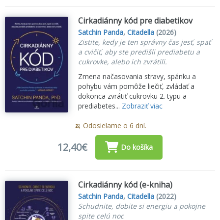
Cirkadiánny kód pre diabetikov
Satchin Panda
,
Citadella
(2026)
Zistite, kedy je ten správny čas jesť, spať
a cvičiť, aby ste predišli prediabetu a
cukrovke, alebo ich zvrátili.
Zmena načasovania stravy, spánku a
pohybu vám pomôže liečiť, zvládať a
dokonca zvrátiť cukrovku 2. typu a
prediabetes...
Zobraziť viac
🍌 Odosielame o 6 dní.
12,40€
Do košíka
Cirkadiánny kód (e-kniha)
Satchin Panda
,
Citadella
(2022)
Schudnite, dobite si energiu a pokojne
spite celú noc