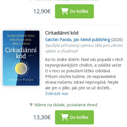
12,90€
Do košíka
Cirkadiánní kód
Satchin Panda
,
Jan Melvil publishing
(2020)
Využijte přirozený rytmus těla pro zdraví,
výkon a zhubnutí
Asi to znáte dobře: hlad vás popadá v těch
nejnesprávnějších chvílích, a zvláště večer
či v noci se pokušení těžko odolává.
Přitom všichni tušíme, že nepravidelná
strava našemu zdraví neprospívá. Nejde
ale jen o jídlo. Jak jste se už dočetli...
Zobraziť viac
🌴 Máme na sklade, posielame ihneď.
13,30€
Do košíka