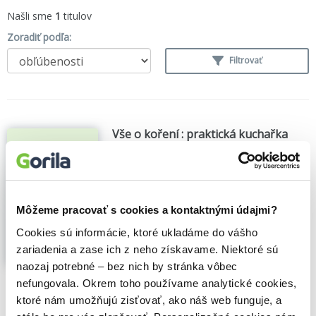
Našli sme
1
titulov
Zoradiť podľa:
Filtrovať
Vše o koření : praktická kuchařka
krok za krokem - prečítaná (bazár
kníh)
Sallie Morris
,
(2005)
Obsahuje rejstřík
Zobraziť viac
Môžeme pracovať s cookies a kontaktnými údajmi?
Cookies sú informácie, ktoré ukladáme do vášho
zariadenia a zase ich z neho získavame. Niektoré sú
naozaj potrebné – bez nich by stránka vôbec
🌴 Máme na sklade, posielame ihneď.
nefungovala. Okrem toho používame analytické cookies,
ktoré nám umožňujú zisťovať, ako náš web funguje, a
6,40€
Do košíka