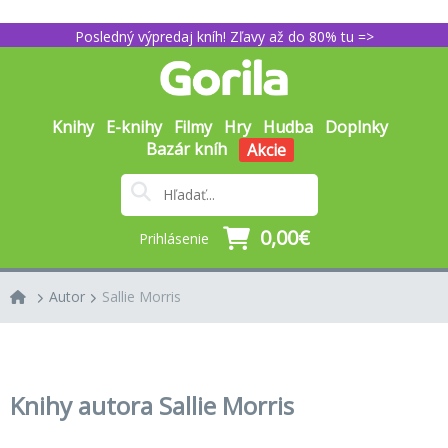
Posledný výpredaj kníh! Zľavy až do 80% tu =>
Knihy
E-knihy
Filmy
Hry
Hudba
Doplnky
Bazár kníh
Akcie
0,00€
Prihlásenie
Autor
Sallie Morris
Knihy autora Sallie Morris