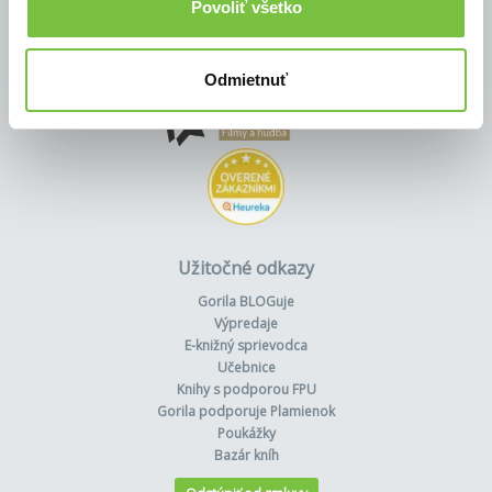
Povoliť všetko
Odmietnuť
Užitočné odkazy
Gorila BLOGuje
Výpredaje
E-knižný sprievodca
Učebnice
Knihy s podporou FPU
Gorila podporuje Plamienok
Poukážky
Bazár kníh