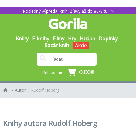
Posledný výpredaj kníh! Zľavy až do 80% tu =>
Knihy
E-knihy
Filmy
Hry
Hudba
Doplnky
Bazár kníh
Akcie
0,00€
Prihlásenie
Autor
Rudolf Hoberg
Knihy autora Rudolf Hoberg