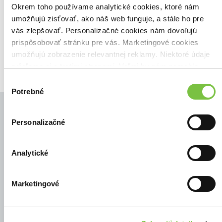
Zoradiť podľa:
Okrem toho používame analytické cookies, ktoré nám
umožňujú zisťovať, ako náš web funguje, a stále ho pre
Filtrovať
vás zlepšovať. Personalizačné cookies nám dovoľujú
prispôsobovať stránku pre vás. Marketingové cookies
umožňujú zobrazenie relevantnej reklamy. Niektoré údaje
zdieľame aj s tretími stranami. Veľmi by nám pomohlo,
keby sme mohli používať všetky tieto cookies.
Výber
Potrebné
súhlasu
Personalizačné
© Všetky práva vyhradené
Analytické
Marketingové