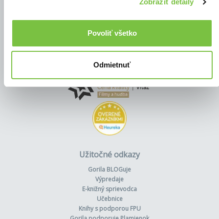
Zobraziť detaily
Povoliť všetko
Odmietnuť
Užitočné odkazy
Gorila BLOGuje
Výpredaje
E-knižný sprievodca
Učebnice
Knihy s podporou FPU
Gorila podporuje Plamienok