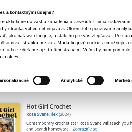
Posledný výpredaj kníh! Zľavy až do 80% tu =>
es a kontaktnými údajmi?
Hry
Hudba
Doplnky
Bazár kníh
oré ukladáme do vášho zariadenia a zase ich z neho získavame.
h by stránka vôbec nefungovala. Okrem toho používame analyti
ať, ako náš web funguje, a stále ho pre vás zlepšovať. Persona
spôsobovať stránku pre vás. Marketingové cookies umožňujú zo
toré údaje zdieľame aj s tretími stranami. Veľmi by nám pomohl
o cookies.
me
1
titulov
ersonalizačné
Analytické
Marketi
Hot Girl Crochet
Rose Svane
,
Ilex
(2024)
Contemporary crochet star Rose Svane will teach you h
and Scandi homeware...
Zobraziť viac