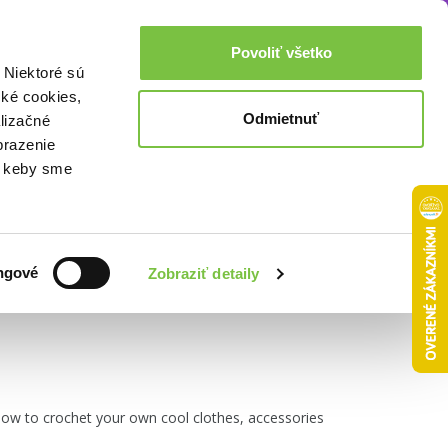
Akcie a zľavy
0,00€
Povoliť všetko
Prihlásenie
 Niektoré sú
cké cookies,
Odmietnuť
lizačné
brazenie
o, keby sme
Zoradiť podľa:
ngové
Zobraziť detaily
ow to crochet your own cool clothes, accessories