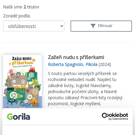
Našli sme
2
titulov
Zoradiť podľa:
Filtrovať
Zažeň nudu s příšerkami
Roberta Spagnolo
,
Pikola
(2024)
S touto partou veselých příšerek se
rozhodně nebudeš nudit. Najdeš tu
záludné kvízy, logické hlavolamy,
jednoduché početní úlohy, a hlavně
spoustu zábavy! Pracovní listy rozvíjejí
pozornost, logické myšlení,
předmatematické...
Zobraziť viac
🍌 Odosielame o 5 dní.
2,60€
Do košíka