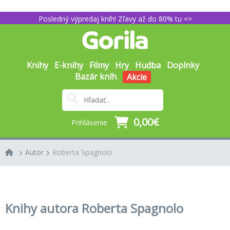
Posledný výpredaj kníh! Zľavy až do 80% tu =>
Knihy
E-knihy
Filmy
Hry
Hudba
Doplnky
Bazár kníh
Akcie
0,00€
Prihlásenie
Autor
Roberta Spagnolo
Knihy autora Roberta Spagnolo