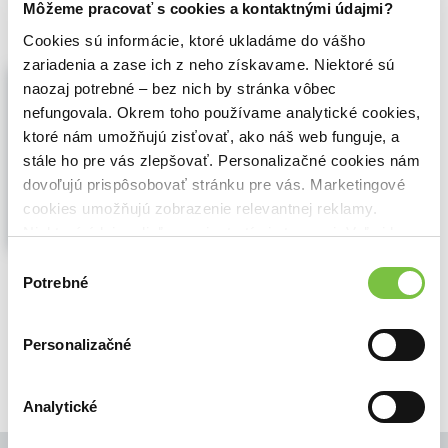
Môžeme pracovať s cookies a kontaktnými údajmi?
Cookies sú informácie, ktoré ukladáme do vášho
zariadenia a zase ich z neho získavame. Niektoré sú
Zažeň nudu s dinosaury
naozaj potrebné – bez nich by stránka vôbec
Roberta Spagnolo
,
Pikola
(2024)
nefungovala. Okrem toho používame analytické cookies,
Nesnášíš nudu? S těmito dinosaury se
ktoré nám umožňujú zisťovať, ako náš web funguje, a
rozhodně nudit nebudeš! Naučí tě tisíc
stále ho pre vás zlepšovať. Personalizačné cookies nám
způsobů, jak se zabavit. Parádně se
dovoľujú prispôsobovať stránku pre vás. Marketingové
přitom pobavíš a zároveň se naučíš
cookies umožňujú zobrazenie relevantnej reklamy.
mnoho nových věcí. Čeká na tebe spousta
her, omalovánek, bludišť ....
Zobraziť viac
Niektoré údaje zdieľame aj s tretími stranami. Veľmi by
nám pomohlo, keby sme mohli používať všetky tieto
Výber
🍌 Odosielame o 5 dní.
cookies.
Potrebné
súhlasu
2,60€
Do košíka
Personalizačné
Analytické