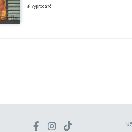
🍎 Vypredané
Už