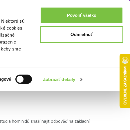
Akcie a zľavy
0,00€
Povoliť všetko
Prihlásenie
 Niektoré sú
cké cookies,
Odmietnuť
lizačné
brazenie
o, keby sme
Zoradiť podľa:
ngové
Zobraziť detaily
tudia hominidů snaží najít odpověď na základní