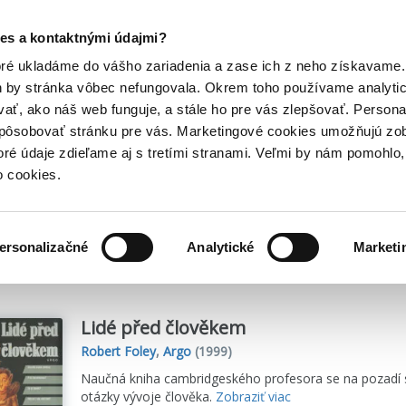
Posledný výpredaj kníh! Zľavy až do 80% tu =>
es a kontaktnými údajmi?
Hry
Hudba
Doplnky
Bazár kníh
oré ukladáme do vášho zariadenia a zase ich z neho získavame.
h by stránka vôbec nefungovala. Okrem toho používame analyti
ať, ako náš web funguje, a stále ho pre vás zlepšovať. Persona
spôsobovať stránku pre vás. Marketingové cookies umožňujú zo
toré údaje zdieľame aj s tretími stranami. Veľmi by nám pomohl
o cookies.
me
1
titulov
ersonalizačné
Analytické
Marketi
Lidé před člověkem
Robert Foley
,
Argo
(1999)
Naučná kniha cambridgeského profesora se na pozadí s
otázky vývoje člověka.
Zobraziť viac