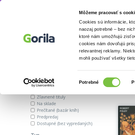
Môžeme pracovať s cooki
Autor
Robert Foley
Knihy
E-knihy
Filmy
Cookies sú informácie, kt
naozaj potrebné – bez nic
ktoré nám umožňujú zisťov
cookies nám dovoľujú pri
Knihy autora Robert Foley
relevantnej reklamy. Niek
mohli používať všetky tiet
Zobraziť iba
Výber
Našli s
Potrebné
P
súhlasu
Novinky
Zľavnené tituly
Na sklade
Prečítané (bazár kníh)
Predpredaj
Dostupné (bez vypredaných)