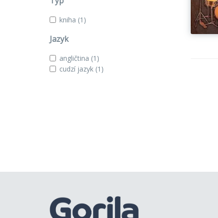
Typ
kniha
(1)
Jazyk
angličtina
(1)
cudzí jazyk
(1)