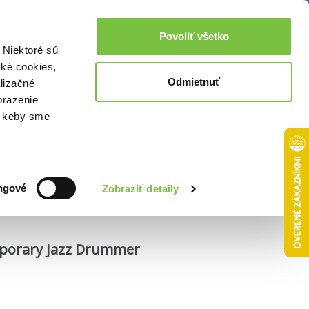
Akcie a zľavy
0,00€
Povoliť všetko
Prihlásenie
 Niektoré sú
cké cookies,
Odmietnuť
lizačné
brazenie
o, keby sme
Zoradiť podľa:
ngové
Zobraziť detaily
mporary Jazz Drummer