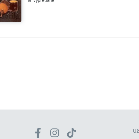
🍎 Vypredané
Už