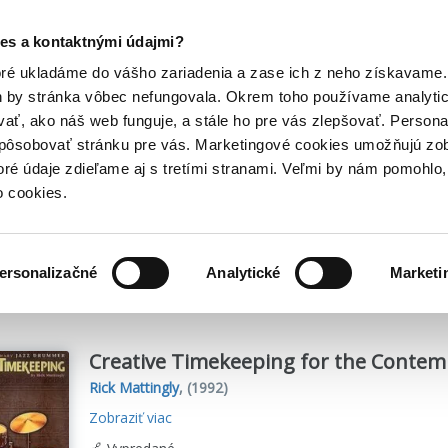
Posledný výpredaj kníh! Zľavy až do 80% tu =>
es a kontaktnými údajmi?
Hry
Hudba
Doplnky
Bazár kníh
oré ukladáme do vášho zariadenia a zase ich z neho získavame.
h by stránka vôbec nefungovala. Okrem toho používame analyti
ať, ako náš web funguje, a stále ho pre vás zlepšovať. Persona
spôsobovať stránku pre vás. Marketingové cookies umožňujú zo
toré údaje zdieľame aj s tretími stranami. Veľmi by nám pomohl
o cookies.
me
1
titulov
ersonalizačné
Analytické
Marketi
Creative Timekeeping for the Conte
Rick Mattingly
,
(1992)
Zobraziť viac