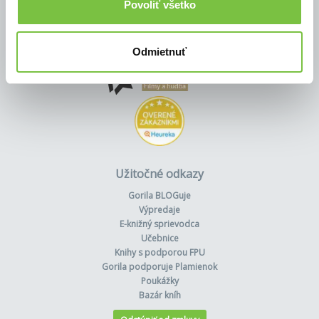
Povoliť všetko
Odmietnuť
Užitočné odkazy
Gorila BLOGuje
Výpredaje
E-knižný sprievodca
Učebnice
Knihy s podporou FPU
Gorila podporuje Plamienok
Poukážky
Bazár kníh