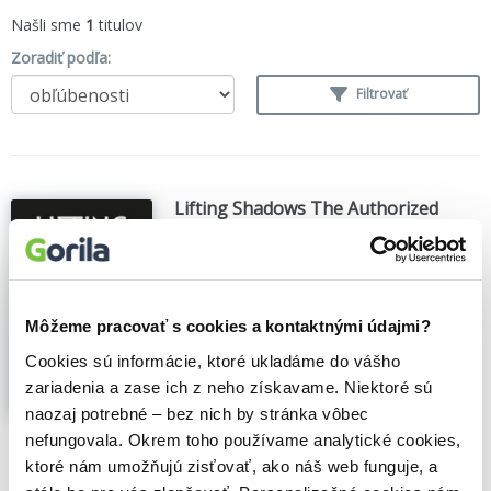
Našli sme
1
titulov
Zoradiť podľa:
Filtrovať
Lifting Shadows The Authorized
Biography of Dream Theater
Rich Wilson
,
(2013)
Lifting Shadows, the authorized biography
of Dream Theater - the American
Môžeme pracovať s cookies a kontaktnými údajmi?
progressive-metal band comprising James
LaBrie, John Petrucci, Jordan Rudess, John
Cookies sú informácie, ktoré ukladáme do vášho
Myung and Mike Mangini - traces the
zariadenia a zase ich z neho získavame. Niektoré sú
band's history from their mid-1980's Long
naozaj potrebné – bez nich by stránka vôbec
Island origins...
Zobraziť viac
nefungovala. Okrem toho používame analytické cookies,
🍎 Vypredané
ktoré nám umožňujú zisťovať, ako náš web funguje, a