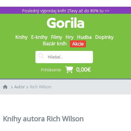
Posledný výpredaj kníh! Zľavy až do 80% tu =>
Knihy
E-knihy
Filmy
Hry
Hudba
Doplnky
Bazár kníh
Akcie
0,00€
Prihlásenie
Autor
Rich Wilson
Knihy autora Rich Wilson