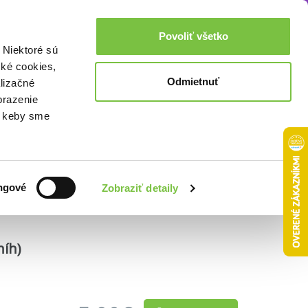
Akcie a zľavy
0,00€
Povoliť všetko
Prihlásenie
 Niektoré sú
cké cookies,
Odmietnuť
lizačné
brazenie
o, keby sme
Zoradiť podľa:
ngové
Zobraziť detaily
níh)