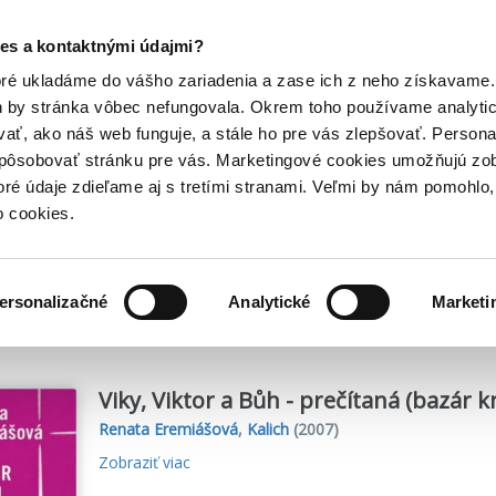
Posledný výpredaj kníh! Zľavy až do 80% tu =>
es a kontaktnými údajmi?
Hry
Hudba
Doplnky
Bazár kníh
oré ukladáme do vášho zariadenia a zase ich z neho získavame.
h by stránka vôbec nefungovala. Okrem toho používame analyti
ať, ako náš web funguje, a stále ho pre vás zlepšovať. Persona
spôsobovať stránku pre vás. Marketingové cookies umožňujú zo
vá
toré údaje zdieľame aj s tretími stranami. Veľmi by nám pomohl
o cookies.
me
1
titulov
ersonalizačné
Analytické
Marketi
Viky, Viktor a Bůh - prečítaná (bazár k
Renata Eremiášová
,
Kalich
(2007)
Zobraziť viac