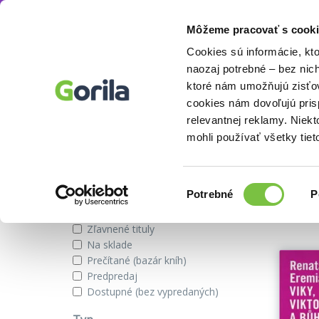
Môžeme pracovať s cooki
Autor
Renata Eremiášová
Knihy
E-knihy
Filmy
Cookies sú informácie, kt
naozaj potrebné – bez nic
ktoré nám umožňujú zisťov
cookies nám dovoľujú pri
Knihy autora Renata Eremiášo
relevantnej reklamy. Niek
mohli používať všetky tiet
Zobraziť iba
Výber
Našli s
Potrebné
P
súhlasu
Novinky
Zľavnené tituly
Na sklade
Prečítané (bazár kníh)
Predpredaj
Dostupné (bez vypredaných)