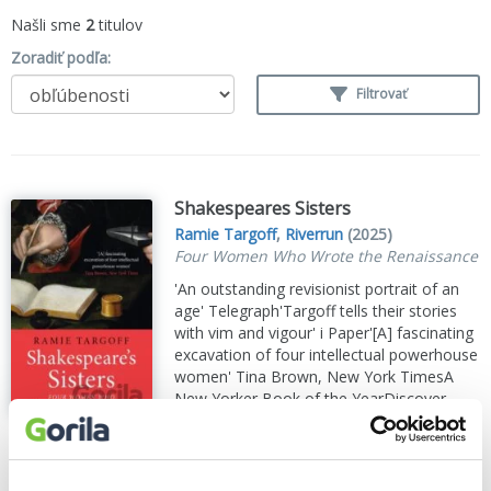
Našli sme
2
titulov
Zoradiť podľa:
Filtrovať
Shakespeares Sisters
Ramie Targoff
,
Riverrun
(2025)
Four Women Who Wrote the Renaissance
'An outstanding revisionist portrait of an
age' Telegraph'Targoff tells their stories
with vim and vigour' i Paper'[A] fascinating
excavation of four intellectual powerhouse
women' Tina Brown, New York TimesA
New Yorker Book of the YearDiscover
the...
Zobraziť viac
🍌 Dodanie môže trvať viac ako 30 dní