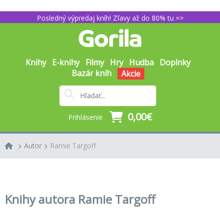
Posledný výpredaj kníh! Zľavy až do 80% tu =>
Knihy
E-knihy
Filmy
Hry
Hudba
Doplnky
Bazár kníh
Akcie
0,00€
Prihlásenie
Autor
Ramie Targoff
Knihy autora Ramie Targoff