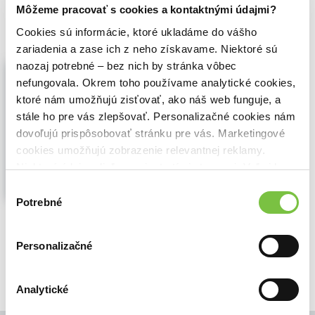
Môžeme pracovať s cookies a kontaktnými údajmi?
11,80€
Do košíka
Cookies sú informácie, ktoré ukladáme do vášho
zariadenia a zase ich z neho získavame. Niektoré sú
naozaj potrebné – bez nich by stránka vôbec
Shakespeare's Sisters
nefungovala. Okrem toho používame analytické cookies,
Ramie Targoff
,
Riverrun
(2024)
Four Women Who Wrote the Renaissance
ktoré nám umožňujú zisťovať, ako náš web funguje, a
stále ho pre vás zlepšovať. Personalizačné cookies nám
This remarkable work about women
writers in the English Renaissance
dovoľujú prispôsobovať stránku pre vás. Marketingové
explodes our notion of the Shakespearean
cookies umožňujú zobrazenie relevantnej reklamy.
period by drawing us into the lives of four
Niektoré údaje zdieľame aj s tretími stranami. Veľmi by
women who were committed to their craft
nám pomohlo, keby sme mohli používať všetky tieto
Výber
long before there was any possibility...
cookies.
Potrebné
Zobraziť viac
súhlasu
🍎 Vypredané
Personalizačné
Analytické