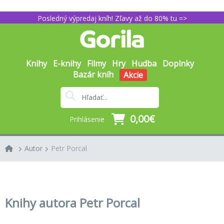
Posledný výpredaj kníh! Zľavy až do 80% tu =>
Knihy
E-knihy
Filmy
Hry
Hudba
Doplnky
Bazár kníh
Akcie
0,00€
Prihlásenie
Autor
Petr Porcal
Knihy autora Petr Porcal