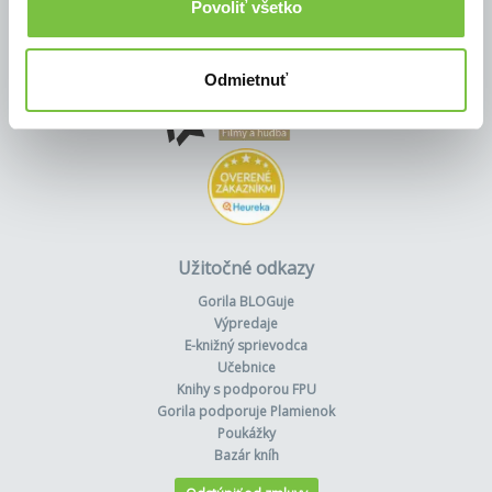
Povoliť všetko
Odmietnuť
Užitočné odkazy
Gorila BLOGuje
Výpredaje
E-knižný sprievodca
Učebnice
Knihy s podporou FPU
Gorila podporuje Plamienok
Poukážky
Bazár kníh