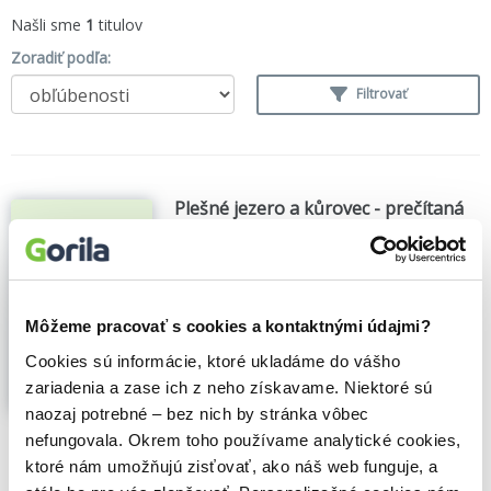
Našli sme
1
titulov
Zoradiť podľa:
Filtrovať
Plešné jezero a kůrovec - prečítaná
(bazár kníh)
Jiří Kaňa
,
Michal Choma
,
Petr Porcal
,
(2020)
Zobraziť viac
Môžeme pracovať s cookies a kontaktnými údajmi?
Cookies sú informácie, ktoré ukladáme do vášho
zariadenia a zase ich z neho získavame. Niektoré sú
naozaj potrebné – bez nich by stránka vôbec
🌴 Máme na sklade, posielame ihneď.
nefungovala. Okrem toho používame analytické cookies,
ktoré nám umožňujú zisťovať, ako náš web funguje, a
7,50€
Do košíka