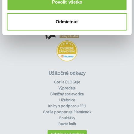
Povoliť všetko
Odmietnuť
Užitočné odkazy
Gorila BLOGuje
Výpredaje
E-knižný sprievodca
Učebnice
Knihy s podporou FPU
Gorila podporuje Plamienok
Poukážky
Bazár kníh