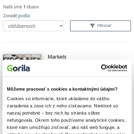
Našli sme
1
titulov
Zoradiť podľa:
Filtrovať
Markets
Patrik Aspers
,
Polity Press
(2011)
Our lives have gradually become
dominated by markets. They are not only
at the heart of capitalistic economies all
Môžeme pracovať s cookies a kontaktnými údajmi?
over the world, but also central in public
debates. This insightful book brings
Cookies sú informácie, ktoré ukladáme do vášho
together existing knowledge on markets
zariadenia a zase ich z neho získavame. Niektoré sú
from sociology,...
Zobraziť viac
naozaj potrebné – bez nich by stránka vôbec
nefungovala. Okrem toho používame analytické cookies,
🍎 Vypredané
ktoré nám umožňujú zisťovať, ako náš web funguje, a