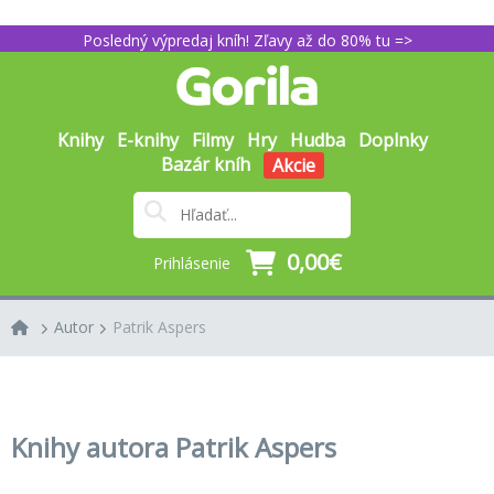
Posledný výpredaj kníh! Zľavy až do 80% tu =>
Knihy
E-knihy
Filmy
Hry
Hudba
Doplnky
Bazár kníh
Akcie
0,00€
Prihlásenie
Autor
Patrik Aspers
Knihy autora Patrik Aspers