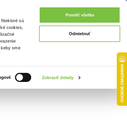
Akcie a zľavy
0,00€
Povoliť všetko
Prihlásenie
 Niektoré sú
cké cookies,
Odmietnuť
lizačné
brazenie
o, keby sme
Zoradiť podľa:
ngové
Zobraziť detaily