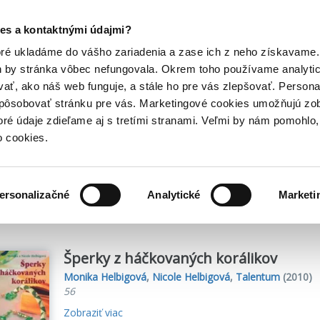
Posledný výpredaj kníh! Zľavy až do 80% tu =>
es a kontaktnými údajmi?
Hry
Hudba
Doplnky
Bazár kníh
oré ukladáme do vášho zariadenia a zase ich z neho získavame.
h by stránka vôbec nefungovala. Okrem toho používame analyti
ať, ako náš web funguje, a stále ho pre vás zlepšovať. Persona
spôsobovať stránku pre vás. Marketingové cookies umožňujú zo
toré údaje zdieľame aj s tretími stranami. Veľmi by nám pomohl
o cookies.
me
1
titulov
ersonalizačné
Analytické
Marketi
Šperky z háčkovaných korálikov
Monika Helbigová
,
Nicole Helbigová
,
Talentum
(2010)
56
Zobraziť viac