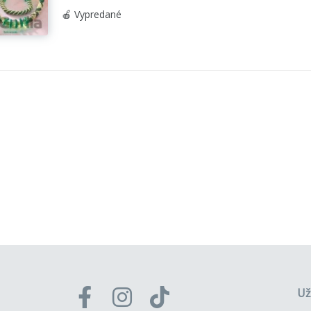
🍎 Vypredané
Už