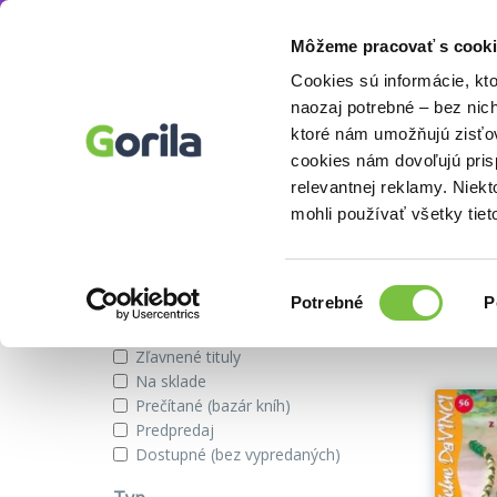
Môžeme pracovať s cooki
Autor
Monika Helbigová
Knihy
E-knihy
Filmy
Cookies sú informácie, kt
naozaj potrebné – bez nic
ktoré nám umožňujú zisťov
cookies nám dovoľujú pri
Knihy autora Monika Helbigová
relevantnej reklamy. Niek
mohli používať všetky tiet
Zobraziť iba
Výber
Našli s
Potrebné
P
súhlasu
Novinky
Zľavnené tituly
Na sklade
Prečítané (bazár kníh)
Predpredaj
Dostupné (bez vypredaných)