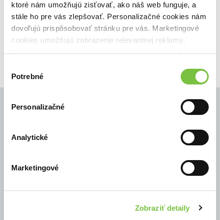
ktoré nám umožňujú zisťovať, ako náš web funguje, a
🌴 Máme na sklade, posielame ihneď.
stále ho pre vás zlepšovať. Personalizačné cookies nám
22,90€
dovoľujú prispôsobovať stránku pre vás. Marketingové
Do košíka
cookies umožňujú zobrazenie relevantnej reklamy.
Niektoré údaje zdieľame aj s tretími stranami. Veľmi by
nám pomohlo, keby sme mohli používať všetky tieto
Výber
cookies.
Potrebné
súhlasu
Personalizačné
© Všetky práva vyhradené
Analytické
Marketingové
Zobraziť detaily