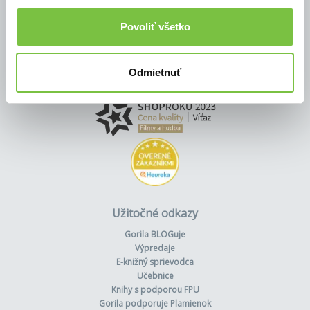
Povoliť všetko
Odmietnuť
Užitočné odkazy
Gorila BLOGuje
Výpredaje
E-knižný sprievodca
Učebnice
Knihy s podporou FPU
Gorila podporuje Plamienok