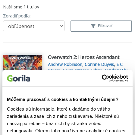
Našli sme
1
titulov
Zoradiť podľa:
Filtrovať
Overwatch 2: Heroes Ascendant
Andrew Robinson
,
Corinne Duyvis
,
E C
Myers
,
Gavin Jurgens-Fyhrie
,
Lyndsay Ely
,
Melissa Scott
,
Miranda Moyer
,
Mohale
Mashigo
,
Sangu Mandanna
,
Tobi
Ogundiran
,
Titan Books
(2024)
An Overwatch Story Collection
Môžeme pracovať s cookies a kontaktnými údajmi?
Experience the story of Overwatch 2 from
Cookies sú informácie, ktoré ukladáme do vášho
a multiple points of view in this star-
studded short story collection, featuring
zariadenia a zase ich z neho získavame. Niektoré sú
eight tales from award-winning and
naozaj potrebné – bez nich by stránka vôbec
bestselling authors...
Zobraziť viac
nefungovala. Okrem toho používame analytické cookies,