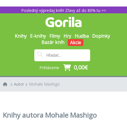
Posledný výpredaj kníh! Zľavy až do 80% tu =>
Knihy
E-knihy
Filmy
Hry
Hudba
Doplnky
Bazár kníh
Akcie
0,00€
Prihlásenie
Autor
Mohale Mashigo
Knihy autora Mohale Mashigo