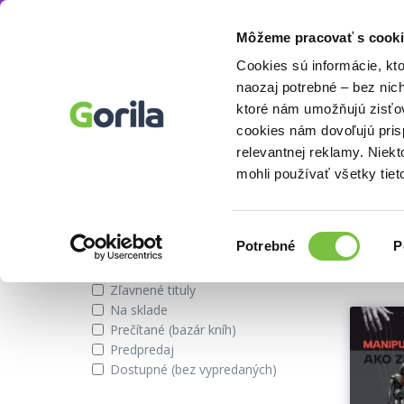
Môžeme pracovať s cooki
Autor
Miroslava Rydvalová
Knihy
E-knihy
Filmy
Cookies sú informácie, kt
naozaj potrebné – bez nic
ktoré nám umožňujú zisťov
cookies nám dovoľujú pri
Knihy autora Miroslava Rydval
relevantnej reklamy. Niek
mohli používať všetky tiet
Zobraziť iba
Vybran
Výber
Potrebné
P
súhlasu
Novinky
Zľavnené tituly
Na sklade
Prečítané (bazár kníh)
Predpredaj
Dostupné (bez vypredaných)