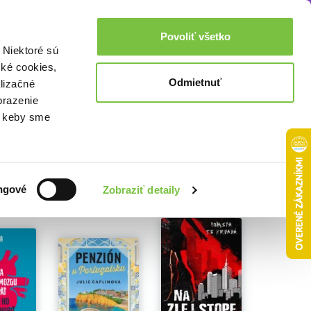
Akcie a zľavy
0,00€
Povoliť všetko
Prihlásenie
 Niektoré sú
cké cookies,
Odmietnuť
lizačné
brazenie
o, keby sme
ngové
Zobraziť detaily