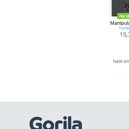
Na s
Manipulá
Tomáš
15,
Našli s