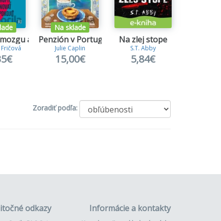
lade
Na sklade
 mozgu a späť
Penzión v Portugalsku
Na zlej stope
Zvádz
 Fričová
Julie Caplin
S.T. Abby
L. T. 
35€
15,00€
5,84€
20,
Zoradiť podľa:
itočné odkazy
Informácie a kontakty