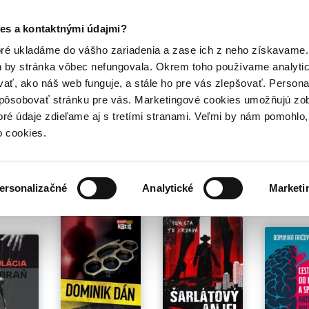
Posledný výpredaj kníh! Zľavy až do 80% tu =>
es a kontaktnými údajmi?
Hry
Hudba
Doplnky
Bazár kníh
oré ukladáme do vášho zariadenia a zase ich z neho získavame.
h by stránka vôbec nefungovala. Okrem toho používame analyti
ať, ako náš web funguje, a stále ho pre vás zlepšovať. Persona
spôsobovať stránku pre vás. Marketingové cookies umožňujú zo
ová
toré údaje zdieľame aj s tretími stranami. Veľmi by nám pomohl
o cookies.
é pre teba
ersonalizačné
Analytické
Marketi