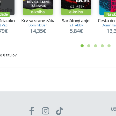
klade
Na sk
cia ako zbraň
Krv sa stane zábavou
Šarlátový anjel
Cesta do
 Vepi
Dominik Dán
S.T. Abby
Dominika
79€
14,35€
5,84€
13,
me
0
titulov
Už