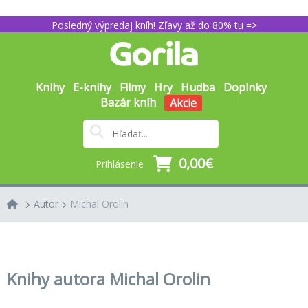
Posledný výpredaj kníh! Zľavy až do 80% tu =>
Knihy
E-knihy
Filmy
Hry
Hudba
Doplnky
Bazár kníh
Akcie
0,00€
Prihlásenie
Autor
Michal Orolin
Knihy autora Michal Orolin