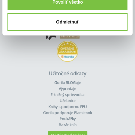
Povoliť všetko
Odmietnuť
Užitočné odkazy
Gorila BLOGuje
Výpredaje
E-knižný sprievodca
Učebnice
Knihy s podporou FPU
Gorila podporuje Plamienok
Poukážky
Bazár kníh