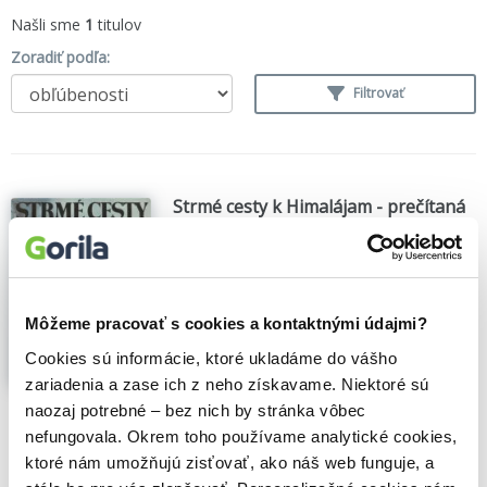
Našli sme
1
titulov
Zoradiť podľa:
Filtrovať
Strmé cesty k Himalájam - prečítaná
(bazár kníh)
Michal Orolin
,
(1980)
Zobraziť viac
Môžeme pracovať s cookies a kontaktnými údajmi?
Cookies sú informácie, ktoré ukladáme do vášho
zariadenia a zase ich z neho získavame. Niektoré sú
🌴 Máme na sklade, posielame ihneď.
naozaj potrebné – bez nich by stránka vôbec
nefungovala. Okrem toho používame analytické cookies,
2,50€
Do košíka
ktoré nám umožňujú zisťovať, ako náš web funguje, a