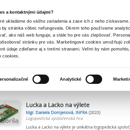
Posledný výpredaj kníh! Zľavy až do 80% tu =>
es a kontaktnými údajmi?
Hry
Hudba
Doplnky
Bazár kníh
oré ukladáme do vášho zariadenia a zase ich z neho získavame.
h by stránka vôbec nefungovala. Okrem toho používame analyti
ať, ako náš web funguje, a stále ho pre vás zlepšovať. Persona
spôsobovať stránku pre vás. Marketingové cookies umožňujú zo
mjenová
toré údaje zdieľame aj s tretími stranami. Veľmi by nám pomohl
o cookies.
me
1
titulov
ersonalizačné
Analytické
Marketi
Lucka a Lacko na výlete
Mgr. Daniela Domjenová
,
INFRA
(2023)
Logopedická spoločenská hra
Lucka a Lacko na výlete je unikátna logopedická spoloč