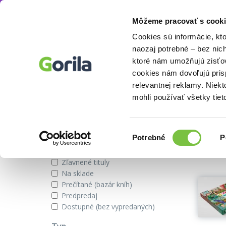
Môžeme pracovať s cooki
Autor
Mgr. Daniela Domjenová
Knihy
E-knihy
Filmy
Cookies sú informácie, kt
naozaj potrebné – bez nic
ktoré nám umožňujú zisťov
cookies nám dovoľujú pri
Knihy autora Mgr. Daniela Do
relevantnej reklamy. Niek
mohli používať všetky tiet
Zobraziť iba
Výber
Našli s
Potrebné
P
súhlasu
Novinky
Zľavnené tituly
Na sklade
Prečítané (bazár kníh)
Predpredaj
Dostupné (bez vypredaných)