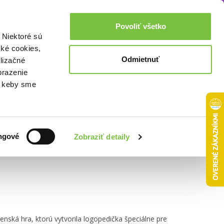
Akcie a zľavy
0,00€
Povoliť všetko
Prihlásenie
 Niektoré sú
cké cookies,
Odmietnuť
lizačné
brazenie
o, keby sme
Zoradiť podľa:
ngové
Zobraziť detaily
enská hra, ktorú vytvorila logopedička špeciálne pre