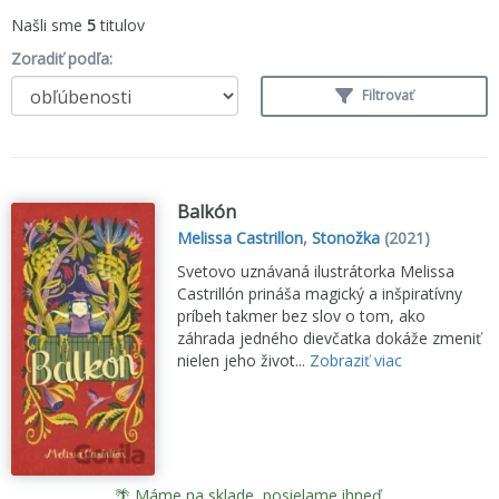
Našli sme
5
titulov
Zoradiť podľa:
Filtrovať
Balkón
Melissa Castrillon
,
Stonožka
(2021)
Svetovo uznávaná ilustrátorka Melissa
Castrillón prináša magický a inšpiratívny
príbeh takmer bez slov o tom, ako
záhrada jedného dievčatka dokáže zmeniť
nielen jeho život...
Zobraziť viac
🌴 Máme na sklade, posielame ihneď.