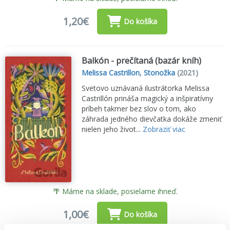
1,20€
Do košíka
Balkón - prečítaná (bazár kníh)
Melissa Castrillon
,
Stonožka
(2021)
Svetovo uznávaná ilustrátorka Melissa
Castrillón prináša magický a inšpiratívny
príbeh takmer bez slov o tom, ako
záhrada jedného dievčatka dokáže zmeniť
nielen jeho život...
Zobraziť viac
🌴 Máme na sklade, posielame ihneď.
1,00€
Do košíka