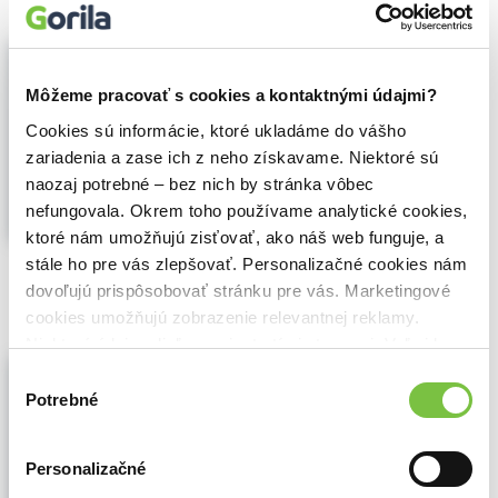
Jedno přání
Melissa Castrillon
,
Nina Laden
,
Host
Môžeme pracovať s cookies a kontaktnými údajmi?
(2019)
Cookies sú informácie, ktoré ukladáme do vášho
Dívej se. Představuj si. Sni. Svět kolem
tebe je plný splněných přání. Stačí se jen
zariadenia a zase ich z neho získavame. Niektoré sú
rozhlédnout. Půvabná kniha z pera Niny
naozaj potrebné – bez nich by stránka vôbec
Ladenové s kouzelnými ilustracemi Melissy
nefungovala. Okrem toho používame analytické cookies,
Castrillónové je jako stvořená ke čtení...
ktoré nám umožňujú zisťovať, ako náš web funguje, a
Zobraziť viac
stále ho pre vás zlepšovať. Personalizačné cookies nám
🍎 Vypredané
dovoľujú prispôsobovať stránku pre vás. Marketingové
cookies umožňujú zobrazenie relevantnej reklamy.
Niektoré údaje zdieľame aj s tretími stranami. Veľmi by
The Balcony
nám pomohlo, keby sme mohli používať všetky tieto
Výber
Melissa Castrillon
,
Simon & Schuster
cookies.
Potrebné
súhlasu
(2019)
"Castrillon offers riotous sprouting life
Personalizačné
through soft forms, stylized shapes, and
bright colors." -Publishers Weekly