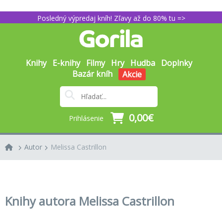
Posledný výpredaj kníh! Zľavy až do 80% tu =>
Knihy
E-knihy
Filmy
Hry
Hudba
Doplnky
Bazár kníh
Akcie
0,00€
Prihlásenie
Autor
Melissa Castrillon
Knihy autora Melissa Castrillon