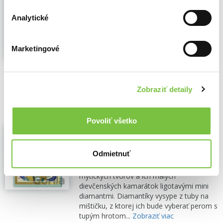
"Elegant...A charmingly verdant tale in
classic style." -Kirkus Reviews
Analytické
"Lovely...delightful." -School Library
Journal...
Zobraziť viac
Marketingové
🍌 Dodanie môže trvať viac ako 30 dní
11,90€
Zobraziť detaily
Do košíka
Povoliť všetko
Umelecké diamantíky: Mýtické tvory
Melissa Castrillon
,
Djeco
(2021)
Odmietnuť
Malá kreatívna sada z kolekcie Artistic.
Dieťa dotvorí 4 obrázky obrovských
mýtických tvorov a ich malých
dievčenských kamarátok ligotavými mini
diamantmi. Diamantíky vysype z tuby na
mištičku, z ktorej ich bude vyberať perom s
tupým hrotom...
Zobraziť viac