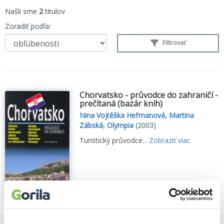
Našli sme
2
titulov
Zoradiť podľa:
Filtrovať
Chorvatsko - průvodce do zahraničí -
prečítaná (bazár kníh)
Nina Vojtěška Heřmanová
,
Martina
Zábská
,
Olympia
(2003)
Turistický průvodce...
Zobraziť viac
🌴 Máme na sklade, posielame ihneď.