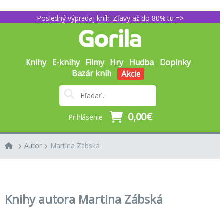
Posledný výpredaj kníh! Zľavy až do 80% tu =>
Knihy
E-knihy
Filmy
Hry
Hudba
Doplnky
Bazár kníh
Akcie
0,00€
Prihlásenie
Autor
Martina Zábská
Knihy autora Martina Zábská