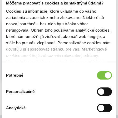
Môžeme pracovať s cookies a kontaktnými údajmi?
2,90€
Do košíka
Cookies sú informácie, ktoré ukladáme do vášho
zariadenia a zase ich z neho získavame. Niektoré sú
naozaj potrebné – bez nich by stránka vôbec
Chorvatsko - průvodce do zahraničí
nefungovala. Okrem toho používame analytické cookies,
Martina Zábská
,
Nina Vojtěška
Heřmanová
,
Olympia
(2003)
ktoré nám umožňujú zisťovať, ako náš web funguje, a
stále ho pre vás zlepšovať. Personalizačné cookies nám
Turistický průvodce...
Zobraziť viac
dovoľujú prispôsobovať stránku pre vás. Marketingové
cookies umožňujú zobrazenie relevantnej reklamy.
Niektoré údaje zdieľame aj s tretími stranami. Veľmi by
nám pomohlo, keby sme mohli používať všetky tieto
Výber
cookies.
Potrebné
súhlasu
🍎 Vypredané
Personalizačné
Analytické