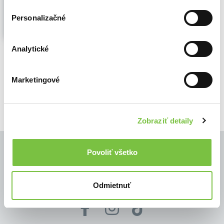
Recepty na přípravu sendvičů, klasických i
Personalizačné
originálních, ze světových kuchyní i od čtyř
vynikajících slovenských šéfkuchařů,
jednoduchých a nenáročných i
Analytické
složitějších...
Zobraziť viac
🍎 Je nám ľúto, ale predaj už skončil
Marketingové
Zobraziť detaily
Povoliť všetko
© Všetky práva vyhradené
Odmietnuť