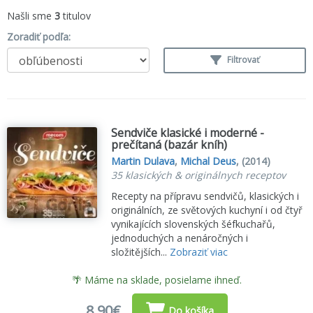
Našli sme
3
titulov
Zoradiť podľa:
Filtrovať
Sendviče klasické i moderné -
prečítaná (bazár kníh)
Martin Dulava
,
Michal Deus
,
(2014)
35 klasických & originálnych receptov
Recepty na přípravu sendvičů, klasických i
originálních, ze světových kuchyní i od čtyř
vynikajících slovenských šéfkuchařů,
jednoduchých a nenáročných i
složitějších...
Zobraziť viac
🌴 Máme na sklade, posielame ihneď.
8,90€
Do košíka