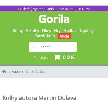
Posledný výpredaj kníh! Zľavy až do 80% tu =>
Knihy
E-knihy
Filmy
Hry
Hudba
Doplnky
Bazár kníh
Akcie
0,00€
Prihlásenie
Autor
Martin Dulava
Knihy autora Martin Dulava