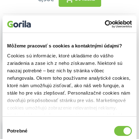
Sendviče klasické i moderné -
prečítaná (bazár kníh)
Martin Dulava
,
Michal Deus
,
(2014)
35 klasických & originálnych receptov
Môžeme pracovať s cookies a kontaktnými údajmi?
Recepty na přípravu sendvičů, klasických i
Cookies sú informácie, ktoré ukladáme do vášho
originálních, ze světových kuchyní i od čtyř
vynikajících slovenských šéfkuchařů,
zariadenia a zase ich z neho získavame. Niektoré sú
jednoduchých a nenáročných i
naozaj potrebné – bez nich by stránka vôbec
složitějších...
Zobraziť viac
nefungovala. Okrem toho používame analytické cookies,
ktoré nám umožňujú zisťovať, ako náš web funguje, a
🌴 Máme na sklade, posielame ihneď.
stále ho pre vás zlepšovať. Personalizačné cookies nám
9,90€
dovoľujú prispôsobovať stránku pre vás. Marketingové
Do košíka
cookies umožňujú zobrazenie relevantnej reklamy.
Niektoré údaje zdieľame aj s tretími stranami. Veľmi by
nám pomohlo, keby sme mohli používať všetky tieto
Sendviče klasické i moderné
Výber
cookies.
Potrebné
súhlasu
Martin Dulava
,
Michal Deus
,
(2014)
35 klasických & originálnych receptov