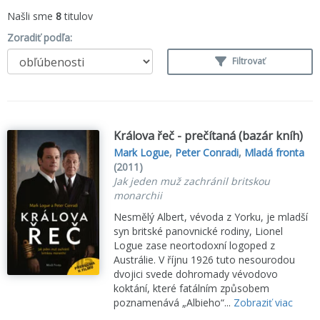
Našli sme
8
titulov
Zoradiť podľa:
Filtrovať
Králova řeč - prečítaná (bazár kníh)
Mark Logue
,
Peter Conradi
,
Mladá fronta
(2011)
Jak jeden muž zachránil britskou
monarchii
Nesmělý Albert, vévoda z Yorku, je mladší
syn britské panovnické rodiny, Lionel
Logue zase neortodoxní logoped z
Austrálie. V říjnu 1926 tuto nesourodou
dvojici svede dohromady vévodovo
koktání, které fatálním způsobem
poznamenává „Albieho“...
Zobraziť viac