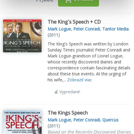
The King´s Speech + CD
Mark Logue
,
Peter Conradi
,
Tantor Media
(2011)
The King's Speech was written by London
Sunday Times journalist Peter Conradi and
Mark Logue-grandson of Lionel Logue,
whose recently discovered diaries and
correspondence contain fascinating details
about these true events. At the urging of
his wife,...
Zobraziť viac
🍎 Vypredané
The Kings Speech
Mark Logue
,
Peter Conradi
,
Quercus
(2011)
Based on the Recently Discovered Diaries