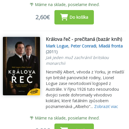
🌴 Máme na sklade, posielame ihneď.
2,60€
Do košíka
Králova řeč - prečítaná (bazár kníh)
Mark Logue
,
Peter Conradi
,
Mladá fronta
(2011)
Jak jeden muž zachránil britskou
monarchii
Nesmělý Albert, vévoda z Yorku, je mladší
syn britské panovnické rodiny, Lionel
Logue zase neortodoxní logoped z
Austrálie. V říjnu 1926 tuto nesourodou
dvojici svede dohromady vévodovo
koktání, které fatálním způsobem
poznamenává „Albieho“...
Zobraziť viac
🌴 Máme na sklade, posielame ihneď.