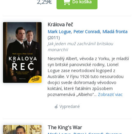
2,29€
Do košíka
Králova řeč
Mark Logue
,
Peter Conradi
,
Mladá fronta
(2011)
Jak jeden muž zachránil britskou
monarchii
Nesmělý Albert, vévoda z Yorku, je mladší
syn britské panovnické rodiny, Lionel
Logue zase neortodoxní logoped z
Austrálie. V říjnu 1926 tuto nesourodou
dvojici svede dohromady vévodovo
koktání, které fatálním způsobem
poznamenává „Albieho“...
Zobraziť viac
🍎 Vypredané
The King's War