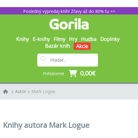
Posledný výpredaj kníh! Zľavy až do 80% tu =>
Knihy
E-knihy
Filmy
Hry
Hudba
Doplnky
Bazár kníh
Akcie
0,00€
Prihlásenie
Autor
Mark Logue
Knihy autora Mark Logue