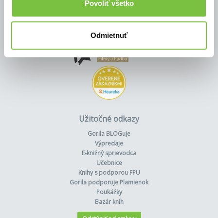
Povoliť všetko
Odmietnuť
Užitočné odkazy
Gorila BLOGuje
Výpredaje
E-knižný sprievodca
Učebnice
Knihy s podporou FPU
Gorila podporuje Plamienok
Poukážky
Bazár kníh