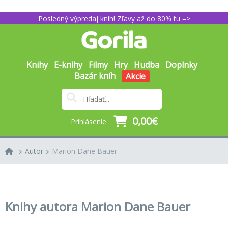
Posledný výpredaj kníh! Zľavy až do 80% tu =>
Knihy
E-knihy
Filmy
Hry
Hudba
Doplnky
Bazár kníh
Akcie
0,00€
Prihlásenie
Autor
Marion Dane Bauer
Knihy autora Marion Dane Bauer