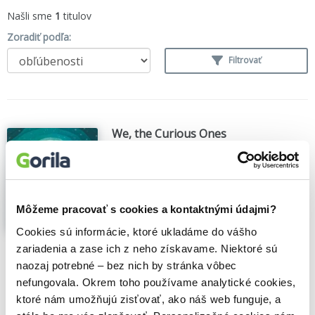
Našli sme
1
titulov
Zoradiť podľa:
Filtrovať
We, the Curious Ones
Marion Dane Bauer
,
Walker books
(2024)
Shimmering poetry and stunning cut-paper
art portray epic concepts – the evolving
biography of the universe and the
Môžeme pracovať s cookies a kontaktnými údajmi?
symbiotic relationship between science
and story...
Zobraziť viac
Cookies sú informácie, ktoré ukladáme do vášho
zariadenia a zase ich z neho získavame. Niektoré sú
🌴 Máme na sklade, posielame ihneď.
naozaj potrebné – bez nich by stránka vôbec
nefungovala. Okrem toho používame analytické cookies,
14,20€
Do košíka
ktoré nám umožňujú zisťovať, ako náš web funguje, a