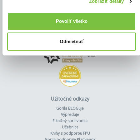
Zobraziť detaily
Povoliť všetko
Odmietnuť
Užitočné odkazy
Gorila BLOGuje
Výpredaje
E-knižný sprievodca
Učebnice
Knihy s podporou FPU
Gorila podporuje Plamienok