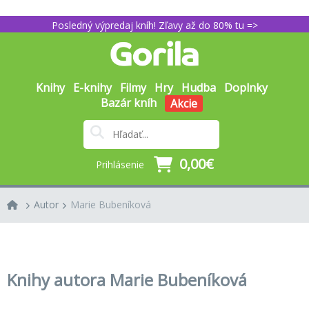
Posledný výpredaj kníh! Zľavy až do 80% tu =>
Knihy
E-knihy
Filmy
Hry
Hudba
Doplnky
Bazár kníh
Akcie
0,00€
Prihlásenie
Autor
Marie Bubeníková
Knihy autora Marie Bubeníková