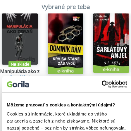
Vybrané pre teba
Na sklade
Manipulácia ako zbraň
Tomáš Vepi
Šarlátový anjel
Krv sa stane zábavou
15,79€
S.T. Abby
Dominik Dán
5,84€
14,35€
Môžeme pracovať s cookies a kontaktnými údajmi?
Cookies sú informácie, ktoré ukladáme do vášho
zariadenia a zase ich z neho získavame. Niektoré sú
Našli sme
0
titulov
naozaj potrebné – bez nich by stránka vôbec nefungovala.