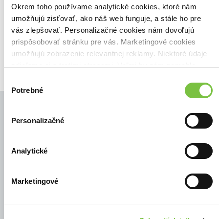
Zoradiť podľa:
Okrem toho používame analytické cookies, ktoré nám
umožňujú zisťovať, ako náš web funguje, a stále ho pre
Filtrovať
vás zlepšovať. Personalizačné cookies nám dovoľujú
prispôsobovať stránku pre vás. Marketingové cookies
umožňujú zobrazenie relevantnej reklamy. Niektoré údaje
zdieľame aj s tretími stranami. Veľmi by nám pomohlo,
keby sme mohli používať všetky tieto cookies.
Výber
Potrebné
súhlasu
Personalizačné
© Všetky práva vyhradené
Analytické
Marketingové