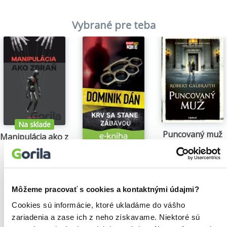
Vybrané pre teba
Na sklade
Puncovaný muž
Manipulácia ako zbraň
Robert Galbraith
Tomáš Vepi
29,15€
Krv sa stane zábavou
15,79€
Dominik Dán
14,35€
Môžeme pracovať s cookies a kontaktnými údajmi?
Cookies sú informácie, ktoré ukladáme do vášho
zariadenia a zase ich z neho získavame. Niektoré sú