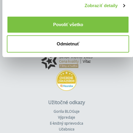
Zobraziť detaily
Povoliť všetko
Odmietnuť
Užitočné odkazy
Gorila BLOGuje
Výpredaje
E-knižný sprievodca
Učebnice