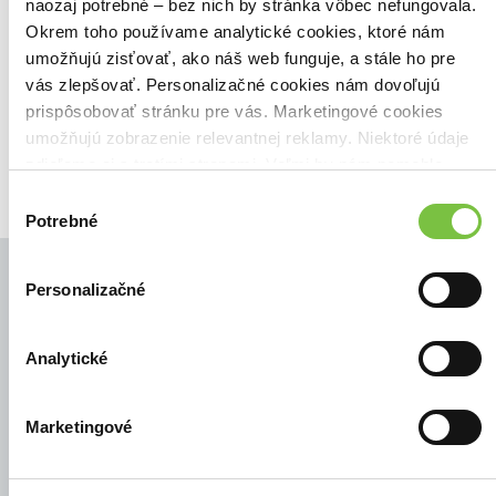
Našli sme
0
titulov
naozaj potrebné – bez nich by stránka vôbec nefungovala.
Okrem toho používame analytické cookies, ktoré nám
Zoradiť podľa:
umožňujú zisťovať, ako náš web funguje, a stále ho pre
Filtrovať
vás zlepšovať. Personalizačné cookies nám dovoľujú
prispôsobovať stránku pre vás. Marketingové cookies
umožňujú zobrazenie relevantnej reklamy. Niektoré údaje
zdieľame aj s tretími stranami. Veľmi by nám pomohlo,
keby sme mohli používať všetky tieto cookies.
Výber
Potrebné
súhlasu
Personalizačné
© Všetky práva vyhradené
Analytické
Marketingové