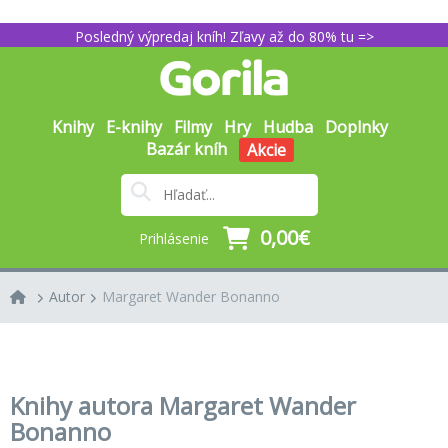
Posledný výpredaj kníh! Zľavy až do 80% tu =>
Knihy
E-knihy
Filmy
Hry
Hudba
Doplnky
Bazár kníh
Akcie
0,00€
Prihlásenie
Autor
Margaret Wander Bonanno
Knihy autora Margaret Wander
Bonanno