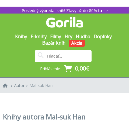
Posledný výpredaj kníh! Zľavy až do 80% tu =>
Knihy
E-knihy
Filmy
Hry
Hudba
Doplnky
Bazár kníh
Akcie
0,00€
Prihlásenie
Autor
Mal-suk Han
Knihy autora Mal-suk Han