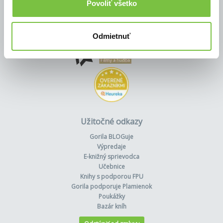
Povoliť všetko
Odmietnuť
Užitočné odkazy
Gorila BLOGuje
Výpredaje
E-knižný sprievodca
Učebnice
Knihy s podporou FPU
Gorila podporuje Plamienok
Poukážky
Bazár kníh