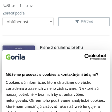
Našli sme
1
titulov
Zoradiť podľa:
Filtrovať
Písně z druhého břehu
Mal-suk Han
,
Dar Ibn Rushd
(1999)
Román současné korejské autorky byl v
roce 1993 nominován na Nobelovu cenu
za literaturu...
Zobraziť viac
Môžeme pracovať s cookies a kontaktnými údajmi?
Cookies sú informácie, ktoré ukladáme do vášho
zariadenia a zase ich z neho získavame. Niektoré sú
naozaj potrebné – bez nich by stránka vôbec
🍎 Vypredané
nefungovala. Okrem toho používame analytické cookies,
ktoré nám umožňujú zisťovať, ako náš web funguje, a