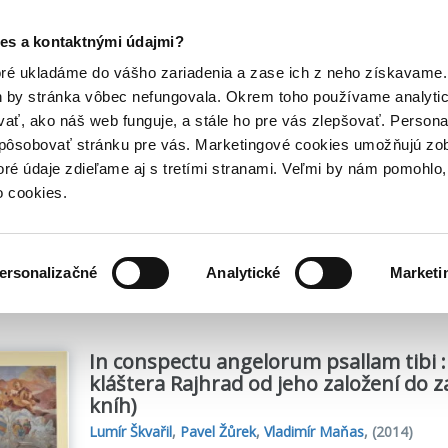
Posledný výpredaj kníh! Zľavy až do 80% tu =>
es a kontaktnými údajmi?
Hry
Hudba
Doplnky
Bazár kníh
oré ukladáme do vášho zariadenia a zase ich z neho získavame.
h by stránka vôbec nefungovala. Okrem toho používame analyti
ať, ako náš web funguje, a stále ho pre vás zlepšovať. Persona
spôsobovať stránku pre vás. Marketingové cookies umožňujú zo
toré údaje zdieľame aj s tretími stranami. Veľmi by nám pomohl
o cookies.
me
1
titulov
ersonalizačné
Analytické
Marketi
In conspectu angelorum psallam tibi 
kláštera Rajhrad od jeho založení do za
kníh)
Lumír Škvařil
,
Pavel Žůrek
,
Vladimír Maňas
,
(2014)