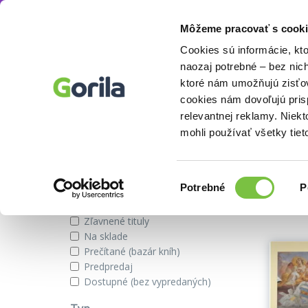
Môžeme pracovať s cooki
Autor
Lumír Škvařil
Knihy
E-knihy
Filmy
Cookies sú informácie, kt
naozaj potrebné – bez nic
ktoré nám umožňujú zisťov
cookies nám dovoľujú pri
Knihy autora Lumír Škvařil
relevantnej reklamy. Niek
mohli používať všetky tiet
Zobraziť iba
Výber
Našli s
Potrebné
P
súhlasu
Novinky
Zľavnené tituly
Na sklade
Prečítané (bazár kníh)
Predpredaj
Dostupné (bez vypredaných)