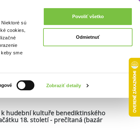
Akcie a zľavy
0,00€
Povoliť všetko
Prihlásenie
 Niektoré sú
cké cookies,
Odmietnuť
lizačné
brazenie
o, keby sme
Zoradiť podľa:
ngové
Zobraziť detaily
: k hudební kultuře benediktinského
čátku 18. století - prečítaná (bazár