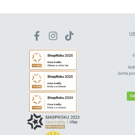
Už
E
Kni
Gorila po
Od