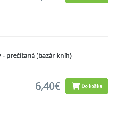
 prečítaná (bazár kníh)
6,40€
Do košíka