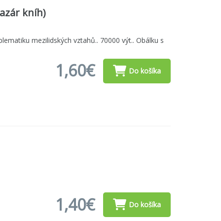
bazár kníh)
lematiku mezilidských vztahů.. 70000 výt.. Obálku s
1,60€
Do košíka
1,40€
Do košíka