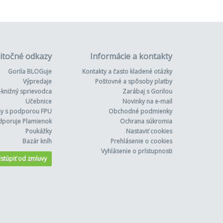
itočné odkazy
Informácie a kontakty
Gorila BLOGuje
Kontakty a často kladené otázky
Výpredaje
Poštovné a spôsoby platby
-knižný sprievodca
Zarábaj s Gorilou
Učebnice
Novinky na e-mail
hy s podporou FPU
Obchodné podmienky
dporuje Plamienok
Ochrana súkromia
Poukážky
Nastaviť cookies
Bazár kníh
Prehlásenie o cookies
Vyhlásenie o prístupnosti
stúpiť od zmluvy