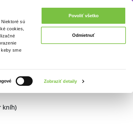
Akcie a zľavy
0,00€
Povoliť všetko
Prihlásenie
 Niektoré sú
cké cookies,
Odmietnuť
lizačné
brazenie
o, keby sme
Zoradiť podľa:
ngové
Zobraziť detaily
 kníh)