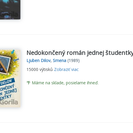
Nedokončený román jednej študentky -
Ljuben Dilov
,
Smena
(1989)
15000 výtisků
Zobraziť viac
🌴 Máme na sklade, posielame ihneď.