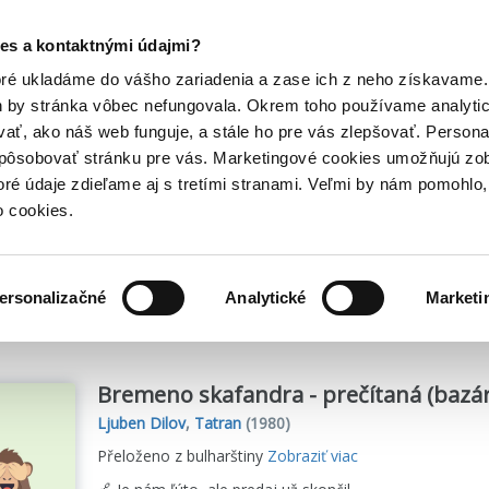
Posledný výpredaj kníh! Zľavy až do 80% tu =>
es a kontaktnými údajmi?
Hry
Hudba
Doplnky
Bazár kníh
oré ukladáme do vášho zariadenia a zase ich z neho získavame.
h by stránka vôbec nefungovala. Okrem toho používame analyti
ať, ako náš web funguje, a stále ho pre vás zlepšovať. Persona
spôsobovať stránku pre vás. Marketingové cookies umožňujú zo
toré údaje zdieľame aj s tretími stranami. Veľmi by nám pomohl
o cookies.
me
8
titulov
ersonalizačné
Analytické
Marketi
Bremeno skafandra - prečítaná (bazár
Ljuben Dilov
,
Tatran
(1980)
Přeloženo z bulharštiny
Zobraziť viac