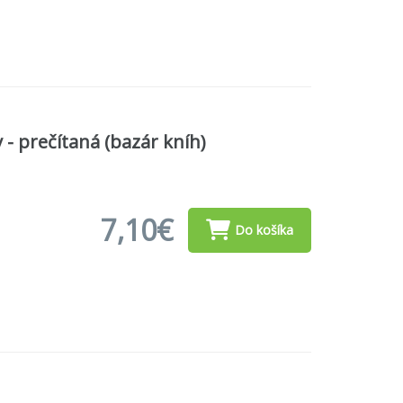
 prečítaná (bazár kníh)
7,10€
Do košíka