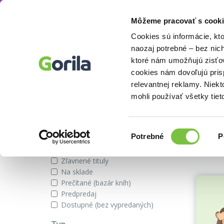
Môžeme pracovať s cooki
Autor
Ljuben Dilov
Knihy
E-knihy
Filmy
Cookies sú informácie, kt
naozaj potrebné – bez nic
ktoré nám umožňujú zisťov
cookies nám dovoľujú pri
Knihy autora Ljuben Dilov
relevantnej reklamy. Niek
mohli používať všetky tiet
Zobraziť iba
Výber
Našli s
Potrebné
P
súhlasu
Novinky
Zľavnené tituly
Na sklade
Prečítané (bazár kníh)
Predpredaj
Dostupné (bez vypredaných)