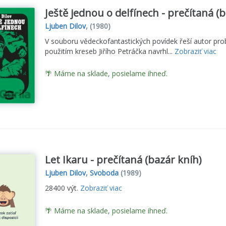
Ještě jednou o delfínech - prečítaná (
Ljuben Dilov
,
(1980)
V souboru vědeckofantastických povídek řeší autor prob
použitím kreseb Jiřího Petráčka navrhl...
Zobraziť viac
🌴 Máme na sklade, posielame ihneď.
Let Ikaru - prečítaná (bazár kníh)
Ljuben Dilov
,
Svoboda
(1989)
28400 výt.
Zobraziť viac
🌴 Máme na sklade, posielame ihneď.