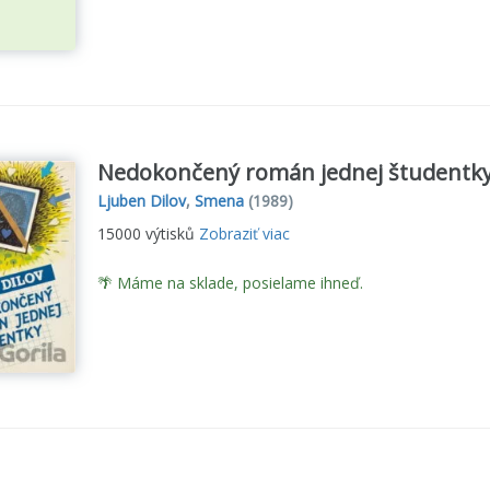
Nedokončený román jednej študentky -
Ljuben Dilov
,
Smena
(1989)
15000 výtisků
Zobraziť viac
🌴 Máme na sklade, posielame ihneď.