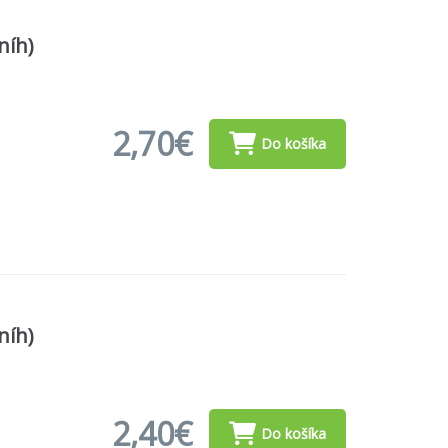
níh)
2,70€
Do košíka
níh)
2,40€
Do košíka