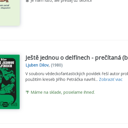
🍎 Je nám ľúto, ale predaj už skončil
Ještě jednou o delfínech - prečítaná (
Ljuben Dilov
,
(1980)
V souboru vědeckofantastických povídek řeší autor prob
použitím kreseb Jiřího Petráčka navrhl...
Zobraziť viac
🌴 Máme na sklade, posielame ihneď.