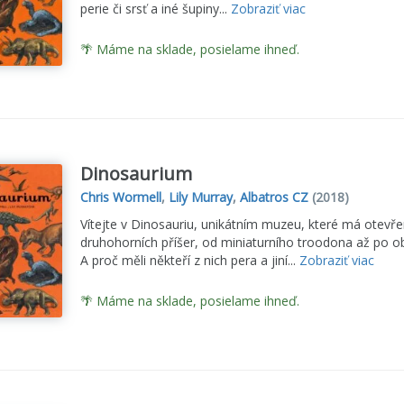
perie či srsť a iné šupiny...
Zobraziť viac
🌴 Máme na sklade, posielame ihneď.
Dinosaurium
Chris Wormell
,
Lily Murray
,
Albatros CZ
(2018)
Vítejte v Dinosauriu, unikátním muzeu, které má otevř
druhohorních příšer, od miniaturního troodona až po obr
A proč měli někteří z nich pera a jiní...
Zobraziť viac
🌴 Máme na sklade, posielame ihneď.