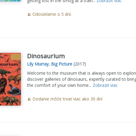
getting lost in the smog at a train...
Zobraziť viac
🍌 Odosielame o 5 dní.
Dinosaurium
Lily Murray
,
Big Picture
(2017)
Welcome to the museum that is always open to explore..
discover galleries of dinosaurs, expertly curated to bri
the comfort of your own home...
Zobraziť viac
🍌 Dodanie môže trvať viac ako 30 dní