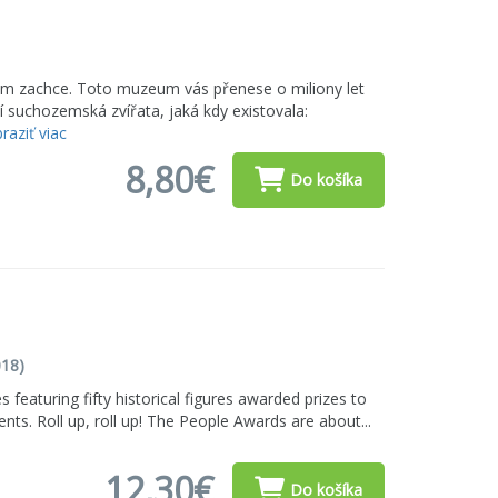
ám zachce. Toto muzeum vás přenese o miliony let
ší suchozemská zvířata, jaká kdy existovala:
raziť viac
8,80€
Do košíka
18)
s featuring fifty historical figures awarded prizes to
ts. Roll up, roll up! The People Awards are about...
12,30€
Do košíka