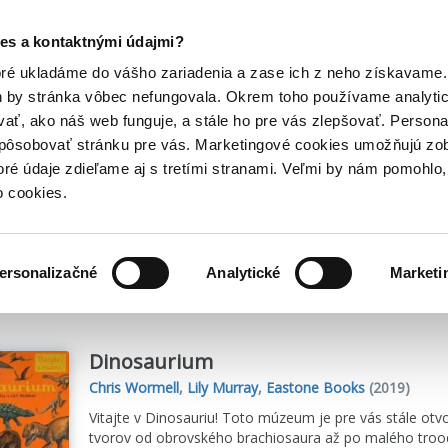
Posledný výpredaj kníh! Zľavy až do 80% tu =>
es a kontaktnými údajmi?
Hry
Hudba
Doplnky
Bazár kníh
oré ukladáme do vášho zariadenia a zase ich z neho získavame.
h by stránka vôbec nefungovala. Okrem toho používame analyti
ať, ako náš web funguje, a stále ho pre vás zlepšovať. Persona
spôsobovať stránku pre vás. Marketingové cookies umožňujú zo
toré údaje zdieľame aj s tretími stranami. Veľmi by nám pomohl
o cookies.
me
11
titulov
ersonalizačné
Analytické
Marketi
Dinosaurium
Chris Wormell
,
Lily Murray
,
Eastone Books
(2019)
Vitajte v Dinosauriu! Toto múzeum je pre vás stále ot
tvorov od obrovského brachiosaura až po malého troodo