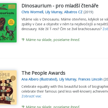
Dinosaurium - pro mladší čtenáře
Chris Wormell
,
Lily Murray
,
Albatros CZ
(2019)
Vítáme vás v Dinosauriu. Máme otevřeno, kdykoli se v
zpátky v čase a objevíte v něm ta nejdivočejší a největ
dinosaury. Kde žil T-rex? Čím se živil brachiosaurus?
Zob
🌴 Máme na sklade, posielame ihneď.
The People Awards
Ana Albero (Illustrated)
,
Lily Murray
,
Frances Lincoln
(20
Celebrate equality with this beautiful book of biographie
celebrate their famous (and less-well-known) achievemen
Zobraziť viac
🌴 Máme na sklade, posielame ihneď.