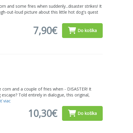
rn and some fries when suddenly...disaster strikes! It
gh-out-loud picture about this little hot dog's quest
7,90€
Do košíka
 corn and a couple of fries when - DISASTER! It
escape? Told entirely in dialogue, this original,
ť viac
10,30€
Do košíka