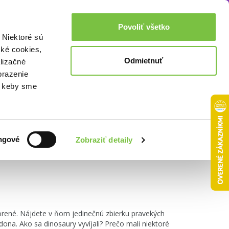
Akcie a zľavy
0,00€
Povoliť všetko
Prihlásenie
 Niektoré sú
cké cookies,
Odmietnuť
lizačné
brazenie
o, keby sme
Zoradiť podľa:
ngové
Zobraziť detaily
vorené. Nájdete v ňom jedinečnú zbierku pravekých
na. Ako sa dinosaury vyvíjali? Prečo mali niektoré