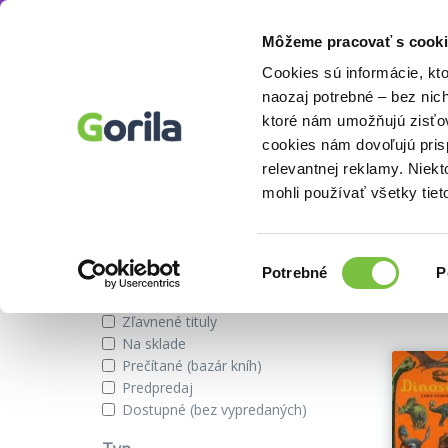
Môžeme pracovať s cooki
Autor
Lily Murray
Knihy
E-knihy
Filmy
Cookies sú informácie, kt
naozaj potrebné – bez nic
ktoré nám umožňujú zisťov
cookies nám dovoľujú pri
Knihy autora Lily Murray
relevantnej reklamy. Niek
mohli používať všetky tiet
Zobraziť iba
Výber
Našli s
Potrebné
P
súhlasu
Novinky
Zľavnené tituly
Na sklade
Prečítané (bazár kníh)
Predpredaj
Dostupné (bez vypredaných)