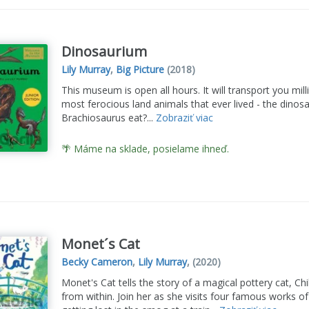
Dinosaurium
Lily Murray
,
Big Picture
(2018)
This museum is open all hours. It will transport you mill
most ferocious land animals that ever lived - the dinosa
Brachiosaurus eat?...
Zobraziť viac
🌴 Máme na sklade, posielame ihneď.
Monet´s Cat
Becky Cameron
,
Lily Murray
,
(2020)
Monet's Cat tells the story of a magical pottery cat, C
from within. Join her as she visits four famous works of