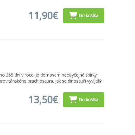
11,90€
Do košíka
eno 365 dní v roce. Je domovem neobyčejné sbírky
ovitánského brachiosaura. Jak se dinosauři vyvíjeli?
13,50€
Do košíka