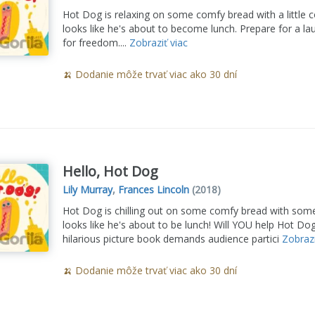
Hot Dog is relaxing on some comfy bread with a little co
looks like he's about to become lunch. Prepare for a lau
for freedom....
Zobraziť viac
🍌 Dodanie môže trvať viac ako 30 dní
Hello, Hot Dog
Lily Murray
,
Frances Lincoln
(2018)
Hot Dog is chilling out on some comfy bread with some
looks like he's about to be lunch! Will YOU help Hot Dog 
hilarious picture book demands audience partici
Zobrazi
🍌 Dodanie môže trvať viac ako 30 dní