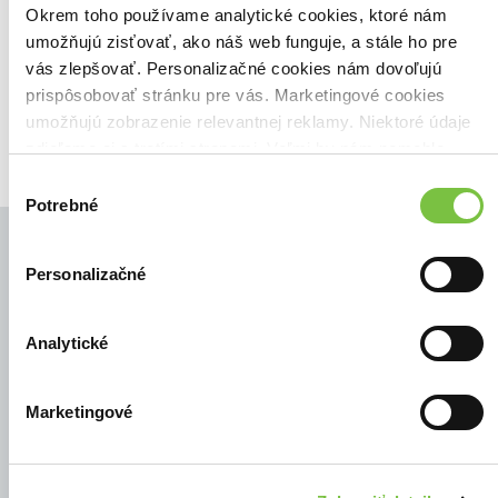
Zoradiť podľa:
Okrem toho používame analytické cookies, ktoré nám
umožňujú zisťovať, ako náš web funguje, a stále ho pre
Filtrovať
vás zlepšovať. Personalizačné cookies nám dovoľujú
prispôsobovať stránku pre vás. Marketingové cookies
umožňujú zobrazenie relevantnej reklamy. Niektoré údaje
zdieľame aj s tretími stranami. Veľmi by nám pomohlo,
keby sme mohli používať všetky tieto cookies.
Výber
Potrebné
súhlasu
Personalizačné
© Všetky práva vyhradené
Analytické
Marketingové