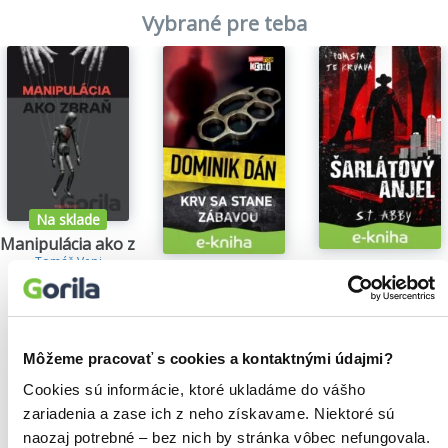
Vybrané pre teba
Na sklade
Manipulácia ako zbraň
Tomáš Vepi
Šarlátový anjel
Krv sa stane zábavou
15,79€
S.T. Abby
Dominik Dán
5,84€
14,35€
Môžeme pracovať s cookies a kontaktnými údajmi?
Cookies sú informácie, ktoré ukladáme do vášho
zariadenia a zase ich z neho získavame. Niektoré sú
Našli sme
0
titulov
naozaj potrebné – bez nich by stránka vôbec nefungovala.