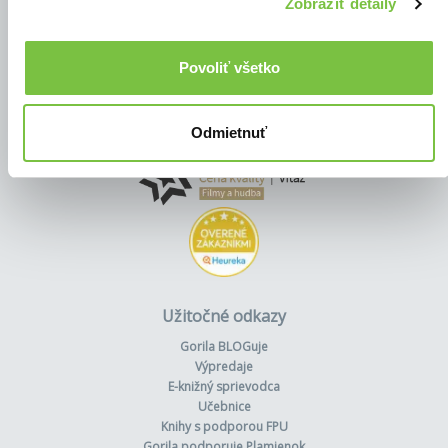
Zobraziť detaily
Povoliť všetko
Odmietnuť
Užitočné odkazy
Gorila BLOGuje
Výpredaje
E-knižný sprievodca
Učebnice
Knihy s podporou FPU
Gorila podporuje Plamienok