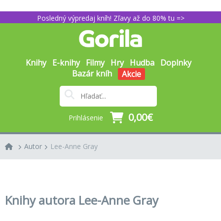
Posledný výpredaj kníh! Zľavy až do 80% tu =>
Knihy
E-knihy
Filmy
Hry
Hudba
Doplnky
Bazár kníh
Akcie
0,00€
Prihlásenie
Autor
Lee-Anne Gray
Knihy autora Lee-Anne Gray