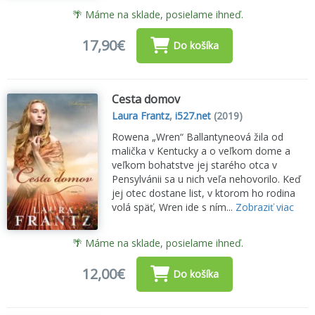
🌴 Máme na sklade, posielame ihneď.
17,90€
Do košíka
Cesta domov
Laura Frantz
,
i527.net
(2019)
Rowena „Wren“ Ballantyneová žila od
malička v Kentucky a o veľkom dome a
veľkom bohatstve jej starého otca v
Pensylvánii sa u nich veľa nehovorilo. Keď
jej otec dostane list, v ktorom ho rodina
volá späť, Wren ide s ním...
Zobraziť viac
🌴 Máme na sklade, posielame ihneď.
12,00€
Do košíka