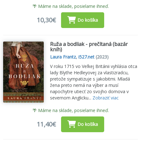
🌴 Máme na sklade, posielame ihneď.
10,30€
Do košíka
Ruža a bodliak - prečítaná (bazár
kníh)
Laura Frantz
,
i527.net
(2023)
V roku 1715 vo Veľkej Británii vyhlásia otca
lady Blythe Hedleyovej za vlastizradcu,
pretože sympatizuje s jakobitmi. Mladá
žena preto nemá na výber a musí
napochytre utiecť zo svojho domova v
severnom Anglicku...
Zobraziť viac
🌴 Máme na sklade, posielame ihneď.
11,40€
Do košíka