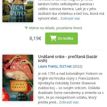
lairdom tohto veľkolepého panstva i
celého ostrova Kerrera. Lark je v jeho
službách iba včelárkou a tiež tou, ktorá má
vytvoriť elixír...
Zobraziť viac
🌴 Máme na sklade, posielame ihneď.
8,19€
Do košíka
Unášané srdce - prečítaná (bazár
kníh)
Laura Frantz
,
i527.net
(2022)
Je rok 1755 a nad koloniálnym Yorkom vo
Virgínii visí hrozba vojny s Francúzskom.
Výrobkyňa čokolády Esmée Shawová
zvádza boj – so svojím srdcom. Oslávila
dvadsiate ôsme narodeniny a zmierila sa s
tým, že po neúspešnom vzťahu, ktorý
prežila pred...
Zobraziť viac