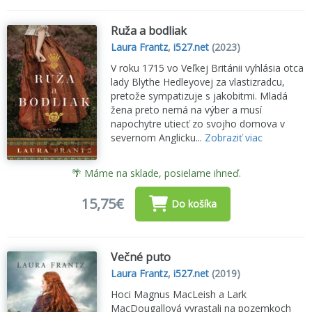
Ruža a bodliak
Laura Frantz
,
i527.net
(2023)
V roku 1715 vo Veľkej Británii vyhlásia otca
lady Blythe Hedleyovej za vlastizradcu,
pretože sympatizuje s jakobitmi. Mladá
žena preto nemá na výber a musí
napochytre utiecť zo svojho domova v
severnom Anglicku...
Zobraziť viac
🌴 Máme na sklade, posielame ihneď.
15,75€
Do košíka
Večné puto
Laura Frantz
,
i527.net
(2019)
Hoci Magnus MacLeish a Lark
MacDougallová vyrastali na pozemkoch