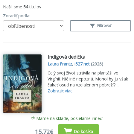
Našli sme
54
titulov
Zoradiť podľa:
Filtrovať
Indigová dedička
Laura Frantz
,
i527.net
(2026)
Celý svoj život strávila na plantáži vo
Virgínii. Nič iné nepozná. Mohol by ju však
čakať osud na vzdialenom pobreží? ...
Zobraziť viac
🌴 Máme na sklade, posielame ihneď.
15,72€
Do košíka