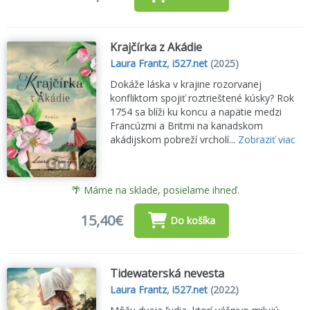
Krajčírka z Akádie
Laura Frantz
,
i527.net
(2025)
Dokáže láska v krajine rozorvanej
konfliktom spojiť roztrieštené kúsky? Rok
1754 sa blíži ku koncu a napätie medzi
Francúzmi a Britmi na kanadskom
akádijskom pobreží vrcholí...
Zobraziť viac
🌴 Máme na sklade, posielame ihneď.
15,40€
Do košíka
Tidewaterská nevesta
Laura Frantz
,
i527.net
(2022)