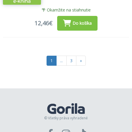
🌴 Okamžite na stiahnutie
12,46€
Do košíka
1
...
3
»
© Všetky práva vyhradené