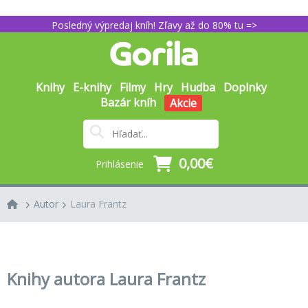
Posledný výpredaj kníh! Zľavy až do 80% tu =>
Knihy
E-knihy
Filmy
Hry
Hudba
Doplnky
Bazár kníh
Akcie
0,00€
Prihlásenie
Autor
Laura Frantz
Knihy autora Laura Frantz