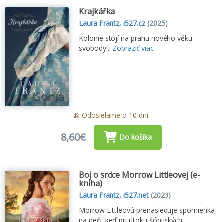
Krajkářka
Laura Frantz
,
i527.cz
(2025)
Kolonie stojí na prahu nového věku
svobody...
Zobraziť viac
🍌 Odosielame o 10 dní.
8,60€
Do košíka
Boj o srdce Morrow Littleovej (e-
kniha)
Laura Frantz
,
i527.net
(2023)
Morrow Littleovú prenasleduje spomienka
na deň, keď pri útoku šónijských