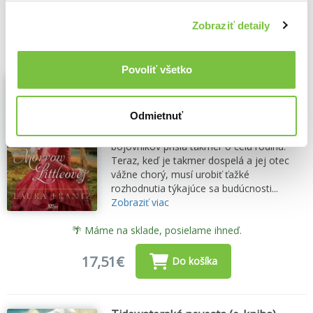
15,30€
Zobraziť detaily
Do košíka
Povoliť všetko
Boj o srdce Morrow Littleovej
Laura Frantz
,
i527.net
(2023)
Odmietnuť
Morrow Littleovú prenasleduje spomienka
na deň, keď pri útoku šónijských
bojovníkov prišla takmer o celú rodinu.
Teraz, keď je takmer dospelá a jej otec
vážne chorý, musí urobiť ťažké
rozhodnutia týkajúce sa budúcnosti...
Zobraziť viac
🌴 Máme na sklade, posielame ihneď.
17,51€
Do košíka