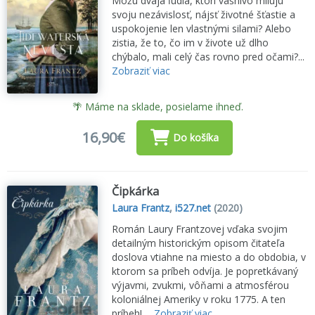
Môžu dvaja ľudia, ktorí vášnivo milujú
svoju nezávislosť, nájsť životné šťastie a
uspokojenie len vlastnými silami? Alebo
zistia, že to, čo im v živote už dlho
chýbalo, mali celý čas rovno pred očami?...
Zobraziť viac
🌴 Máme na sklade, posielame ihneď.
16,90€
Do košíka
Čipkárka
Laura Frantz
,
i527.net
(2020)
Román Laury Frantzovej vďaka svojim
detailným historickým opisom čitateľa
doslova vtiahne na miesto a do obdobia, v
ktorom sa príbeh odvíja. Je popretkávaný
výjavmi, zvukmi, vôňami a atmosférou
koloniálnej Ameriky v roku 1775. A ten
príbeh! ...
Zobraziť viac