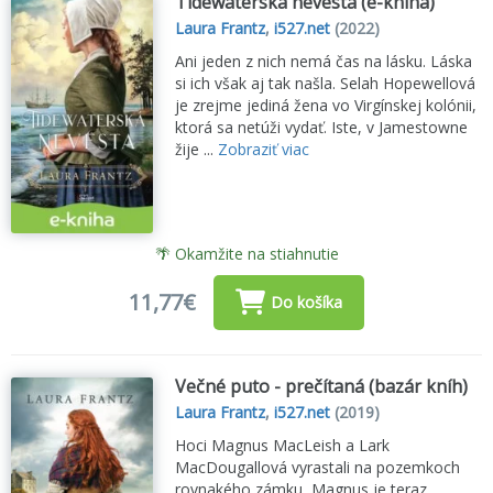
Tidewaterská nevesta (e-kniha)
Laura Frantz
,
i527.net
(2022)
Ani jeden z nich nemá čas na lásku. Láska
si ich však aj tak našla. Selah Hopewellová
je zrejme jediná žena vo Virgínskej kolónii,
ktorá sa netúži vydať. Iste, v Jamestowne
žije ...
Zobraziť viac
🌴 Okamžite na stiahnutie
11,77€
Do košíka
Večné puto - prečítaná (bazár kníh)
Laura Frantz
,
i527.net
(2019)
Hoci Magnus MacLeish a Lark
MacDougallová vyrastali na pozemkoch
rovnakého zámku, Magnus je teraz