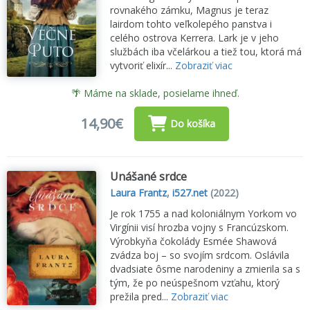
rovnakého zámku, Magnus je teraz
lairdom tohto veľkolepého panstva i
celého ostrova Kerrera. Lark je v jeho
službách iba včelárkou a tiež tou, ktorá má
vytvoriť elixír...
Zobraziť viac
🌴 Máme na sklade, posielame ihneď.
14,90€
Do košíka
Unášané srdce
Laura Frantz
,
i527.net
(2022)
Je rok 1755 a nad koloniálnym Yorkom vo
Virgínii visí hrozba vojny s Francúzskom.
Výrobkyňa čokolády Esmée Shawová
zvádza boj – so svojím srdcom. Oslávila
dvadsiate ôsme narodeniny a zmierila sa s
tým, že po neúspešnom vzťahu, ktorý
prežila pred...
Zobraziť viac