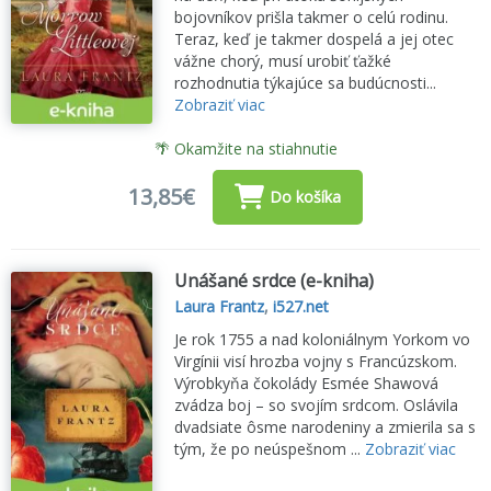
bojovníkov prišla takmer o celú rodinu.
Teraz, keď je takmer dospelá a jej otec
vážne chorý, musí urobiť ťažké
rozhodnutia týkajúce sa budúcnosti...
Zobraziť viac
🌴 Okamžite na stiahnutie
13,85€
Do košíka
Unášané srdce (e-kniha)
Laura Frantz
,
i527.net
Je rok 1755 a nad koloniálnym Yorkom vo
Virgínii visí hrozba vojny s Francúzskom.
Výrobkyňa čokolády Esmée Shawová
zvádza boj – so svojím srdcom. Oslávila
dvadsiate ôsme narodeniny a zmierila sa s
tým, že po neúspešnom ...
Zobraziť viac