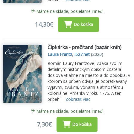
🌴 Máme na sklade, posielame ihneď.
14,30€
Do košíka
Čipkárka - prečítaná (bazár kníh)
Laura Frantz
,
i527.net
(2020)
Román Laury Frantzovej vďaka svojim
detailným historickým opisom čitateľa
doslova vtiahne na miesto a do obdobia, v
ktorom sa príbeh odvíja. Je popretkávaný
výjavmi, zvukmi, vôňami a atmosférou
koloniálnej Ameriky v roku 1775. A ten
príbeh! ...
Zobraziť viac
🌴 Máme na sklade, posielame ihneď.
7,30€
Do košíka