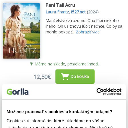
Pani Tall Acru
Laura Frantz
,
i527.net
(2024)
Manželstvo z rozumu. Ona ľúbi niekoho
iného. On už znovu ľúbiť nechce. Čo by sa
mohlo pokaziť...
Zobraziť viac
🌴 Máme na sklade, posielame ihneď.
12,50€
Do košíka
Na druhom brehu
Laura Frantz
,
i527.net
(2018)
Môžeme pracovať s cookies a kontaktnými údajmi?
Cesta k pravej láske sa skrýva medzi
rodinami dvoch zakladateľov Pittsburghu.
Cookies sú informácie, ktoré ukladáme do vášho
Na jar 1822 sa Ellie Ballantyneová
zariadenia a zase ich z neho získavame. Niektoré sú