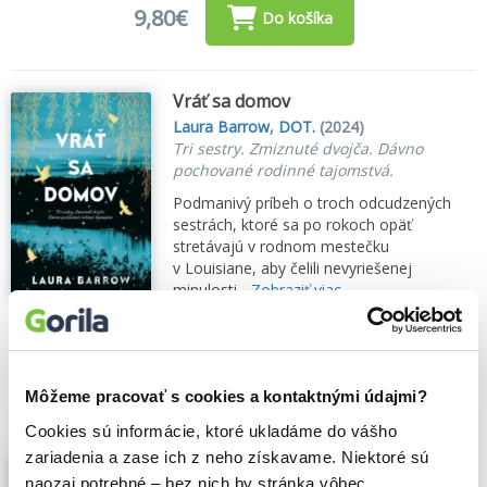
9,80€
Do košíka
Vráť sa domov
Laura Barrow
,
DOT.
(2024)
Tri sestry. Zmiznuté dvojča. Dávno
pochované rodinné tajomstvá.
Podmanivý príbeh o troch odcudzených
sestrách, ktoré sa po rokoch opäť
stretávajú v rodnom mestečku
v Louisiane, aby čelili nevyriešenej
minulosti...
Zobraziť viac
🌴 Máme na sklade, posielame ihneď.
15,40€
Do košíka
Môžeme pracovať s cookies a kontaktnými údajmi?
Cookies sú informácie, ktoré ukladáme do vášho
zariadenia a zase ich z neho získavame. Niektoré sú
Vráť sa domov (e-kniha)
naozaj potrebné – bez nich by stránka vôbec