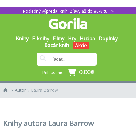
Posledný výpredaj kníh! Zľavy až do 80% tu =>
Knihy
E-knihy
Filmy
Hry
Hudba
Doplnky
Bazár kníh
Akcie
0,00€
Prihlásenie
Autor
Laura Barrow
Knihy autora Laura Barrow