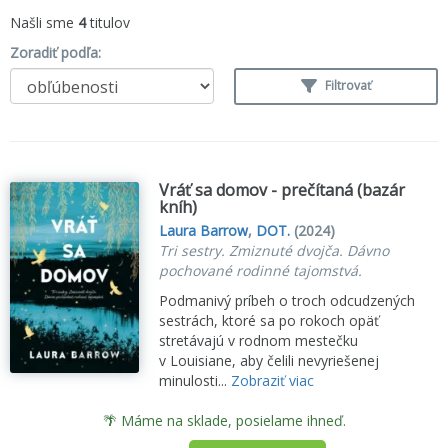
Našli sme
4
titulov
Zoradiť podľa:
Filtrovať
Vráť sa domov - prečítaná (bazár
kníh)
Laura Barrow
,
DOT.
(2024)
Tri sestry. Zmiznuté dvojča. Dávno
pochované rodinné tajomstvá.
Podmanivý príbeh o troch odcudzených
sestrách, ktoré sa po rokoch opäť
stretávajú v rodnom mestečku
v Louisiane, aby čelili nevyriešenej
minulosti...
Zobraziť viac
🌴 Máme na sklade, posielame ihneď.