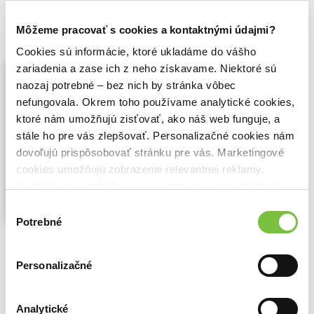
14,60€
Do košíka
Môžeme pracovať s cookies a kontaktnými údajmi?
Cookies sú informácie, ktoré ukladáme do vášho
Na dne mora (e-kniha)
zariadenia a zase ich z neho získavame. Niektoré sú
Kristína Böhmer
,
Absynt
(2026)
naozaj potrebné – bez nich by stránka vôbec
nefungovala. Okrem toho používame analytické cookies,
Cigary, salsa a rum. Ale tiež potravinová
kríza, bieda a všadeprítomná ozvena
ktoré nám umožňujú zisťovať, ako náš web funguje, a
revolúcie, ktorá v skutočnosti žije už len v
stále ho pre vás zlepšovať. Personalizačné cookies nám
sadrových kulisách a v hlavách ľudí
dovoľujú prispôsobovať stránku pre vás. Marketingové
opantaných propagandou.
Zobraziť viac
cookies umožňujú zobrazenie relevantnej reklamy.
Niektoré údaje zdieľame aj s tretími stranami. Veľmi by
nám pomohlo, keby sme mohli používať všetky tieto
Výber
cookies.
Potrebné
súhlasu
🌴 Okamžite na stiahnutie
11,09€
Personalizačné
Do košíka
Analytické