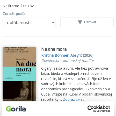
Našli sme
2
titulov
Zoradiť podľa:
Filtrovať
Na dne mora
Kristína Böhmer
,
Absynt
(2026)
Dovolenka v kubánskej totalite
Cigary, salsa a rum. Ale tiež potravinová
kríza, bieda a všadeprítomná ozvena
revolúcie, ktorá v skutočnosti žije už len v
sadrových kulisách a v hlavách ľudí
opantaných propagandou. Bienvednido a
Cuba! Vitajte na Kube! V podaní slovenskej
reportérky ...
Zobraziť viac
🌴 Máme na sklade, posielame ihneď.