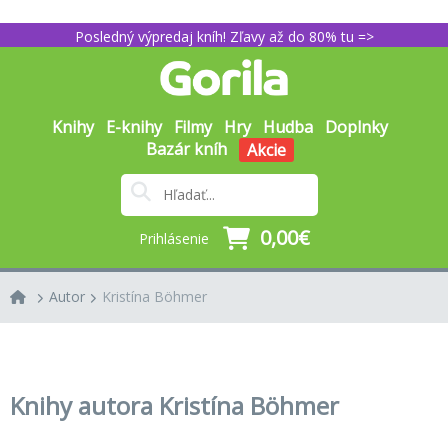
Posledný výpredaj kníh! Zľavy až do 80% tu =>
Knihy
E-knihy
Filmy
Hry
Hudba
Doplnky
Bazár kníh
Akcie
0,00€
Prihlásenie
Autor
Kristína Böhmer
Knihy autora Kristína Böhmer