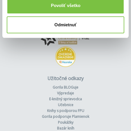
Povoliť všetko
Odmietnuť
Užitočné odkazy
Gorila BLOGuje
Výpredaje
E-knižný sprievodca
Učebnice
Knihy s podporou FPU
Gorila podporuje Plamienok
Poukážky
Bazár kníh