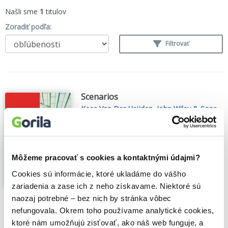
Našli sme
1
titulov
Zoradiť podľa:
Filtrovať
Scenarios
Kees Van Der Heijden
,
John Wiley & Sons
(2004)
Scenario planning allows companies to
move away from linear thinking and better
understand external change. Eight years
Môžeme pracovať s cookies a kontaktnými údajmi?
(and 30,000 copies) after publication
Cookies sú informácie, ktoré ukladáme do vášho
Scenarios is still acknowledged as the
definitive work in the field. Now, Kees van
zariadenia a zase ich z neho získavame. Niektoré sú
der Heijden...
Zobraziť viac
naozaj potrebné – bez nich by stránka vôbec
nefungovala. Okrem toho používame analytické cookies,
🍌 Dodanie môže trvať viac ako 30 dní
ktoré nám umožňujú zisťovať, ako náš web funguje, a