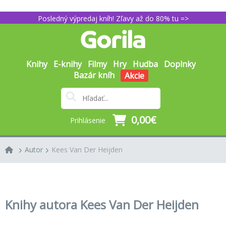
Posledný výpredaj kníh! Zľavy až do 80% tu =>
Knihy
E-knihy
Filmy
Hry
Hudba
Doplnky
Bazár kníh
Akcie
0,00€
Prihlásenie
Autor
Kees Van Der Heijden
Knihy autora Kees Van Der Heijden