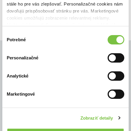
stále ho pre vás zlepšovať. Personalizačné cookies nám
51,78€
Do košíka
dovoľujú prispôsobovať stránku pre vás. Marketingové
cookies umožňujú zobrazenie relevantnej reklamy.
Niektoré údaje zdieľame aj s tretími stranami. Veľmi by
nám pomohlo, keby sme mohli používať všetky tieto
Výber
cookies.
Potrebné
súhlasu
Personalizačné
© Všetky práva vyhradené
Analytické
Marketingové
Zobraziť detaily