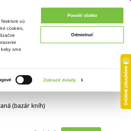
Akcie a zľavy
0,00€
Povoliť všetko
Prihlásenie
 Niektoré sú
cké cookies,
Odmietnuť
lizačné
brazenie
o, keby sme
Zoradiť podľa:
ngové
Zobraziť detaily
taná (bazár kníh)