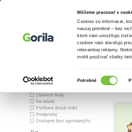
Môžeme pracovať s cooki
Autor
Katja Eppes
Knihy
E-knihy
Filmy
Cookies sú informácie, kt
naozaj potrebné – bez nic
ktoré nám umožňujú zisťov
cookies nám dovoľujú pri
Knihy autora Katja Eppes
relevantnej reklamy. Niek
mohli používať všetky tiet
Zobraziť iba
Výber
Našli s
Potrebné
P
súhlasu
Novinky
Zľavnené tituly
Na sklade
Prečítané (bazár kníh)
Predpredaj
Dostupné (bez vypredaných)