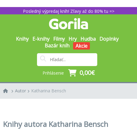
Posledný výpredaj kníh! Zľavy až do 80% tu =>
Knihy
E-knihy
Filmy
Hry
Hudba
Doplnky
Bazár kníh
Akcie
0,00€
Prihlásenie
Autor
Katharina Bensch
Knihy autora Katharina Bensch