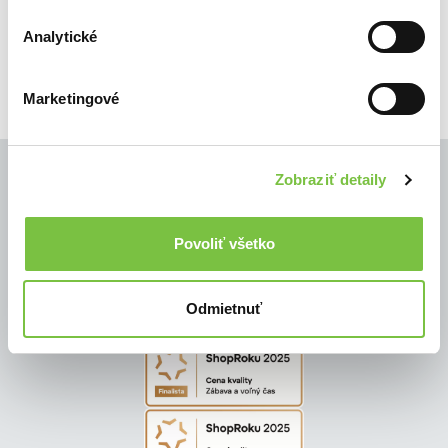
🍎 Vypredané
Analytické
Marketingové
Zobraziť detaily
© Všetky práva vyhradené
Povoliť všetko
Odmietnuť