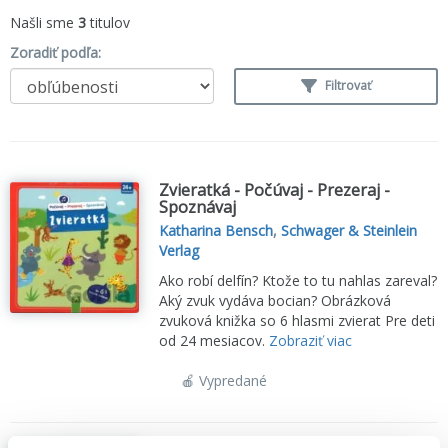
Našli sme
3
titulov
Zoradiť podľa:
Filtrovať
Zvieratká - Počúvaj - Prezeraj -
Spoznávaj
Katharina Bensch
,
Schwager & Steinlein
Verlag
Ako robí delfín? Ktože to tu nahlas zareval?
Aký zvuk vydáva bocian? Obrázková
zvuková knižka so 6 hlasmi zvierat Pre deti
od 24 mesiacov.
Zobraziť viac
🍎 Vypredané