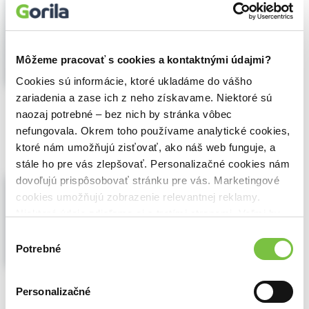
Mláďatká zvierat - Počúvaj - Prezeraj
- Spoznávaj
Katharina Bensch
,
Schwager & Steinlein
Verlag
Môžeme pracovať s cookies a kontaktnými údajmi?
Ako robí žriebätko? Ktože to tu mňauká?
Aký zvuk vydáva sloníča? Obrázková
Cookies sú informácie, ktoré ukladáme do vášho
zvuková knižka so 6 hlasmi zvierat Pre deti
zariadenia a zase ich z neho získavame. Niektoré sú
od 24 mesiacov.
Zobraziť viac
naozaj potrebné – bez nich by stránka vôbec
nefungovala. Okrem toho používame analytické cookies,
🍎 Vypredané
ktoré nám umožňujú zisťovať, ako náš web funguje, a
stále ho pre vás zlepšovať. Personalizačné cookies nám
Na gazdovstve - Počúvaj - Prezeraj -
dovoľujú prispôsobovať stránku pre vás. Marketingové
Spoznávaj
cookies umožňujú zobrazenie relevantnej reklamy.
Katharina Bensch
,
Schwager & Steinlein
Niektoré údaje zdieľame aj s tretími stranami. Veľmi by
Verlag
nám pomohlo, keby sme mohli používať všetky tieto
Výber
Ako robí kravička? Ktože to tu krochká?
cookies.
Potrebné
súhlasu
Aký zvuk vydáva traktor? Obrázková
zvuková knižka so 6 zvukmi z gazdovstava.
Pre deti od 24 mesiacov. Ilustrácie:
Personalizačné
Barbara Jelenkovich
Zobraziť viac