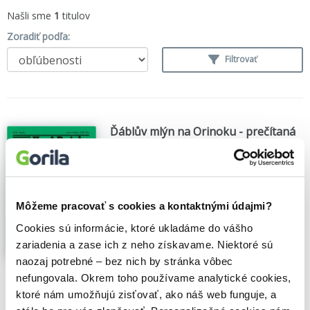
Našli sme
1
titulov
Zoradiť podľa:
Filtrovať
Ďáblův mlýn na Orinoku - prečítaná
(bazár kníh)
Karl Reiche
,
Naše vojsko
(1974)
Vražda lékaře, který se v deltě Orinoka
snažil pomáhat domorodcům v boji proti
Môžeme pracovať s cookies a kontaktnými údajmi?
bahenní zimnici, je jen počátkem zločinů,
korupce a rasové...
Zobraziť viac
Cookies sú informácie, ktoré ukladáme do vášho
zariadenia a zase ich z neho získavame. Niektoré sú
naozaj potrebné – bez nich by stránka vôbec
🌴 Máme na sklade, posielame ihneď.
nefungovala. Okrem toho používame analytické cookies,
ktoré nám umožňujú zisťovať, ako náš web funguje, a
1,20€
Do košíka