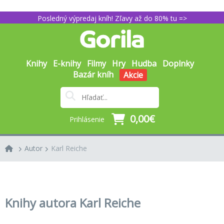
Posledný výpredaj kníh! Zľavy až do 80% tu =>
Knihy
E-knihy
Filmy
Hry
Hudba
Doplnky
Bazár kníh
Akcie
0,00€
Prihlásenie
Autor
Karl Reiche
Knihy autora Karl Reiche