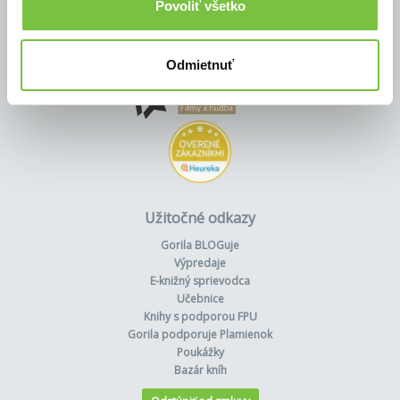
Povoliť všetko
Odmietnuť
Užitočné odkazy
Gorila BLOGuje
Výpredaje
E-knižný sprievodca
Učebnice
Knihy s podporou FPU
Gorila podporuje Plamienok
Poukážky
Bazár kníh