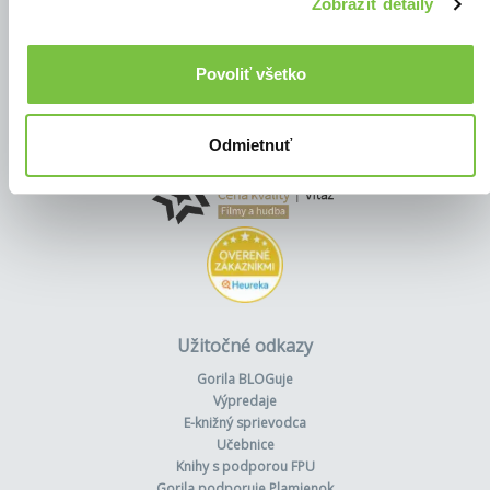
Zobraziť detaily
Povoliť všetko
Odmietnuť
Užitočné odkazy
Gorila BLOGuje
Výpredaje
E-knižný sprievodca
Učebnice
Knihy s podporou FPU
Gorila podporuje Plamienok