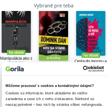
Vybrané pre teba
Na sklade
Na sklade
Manipulácia ako zbraň
Cesta do mozgu a
Tomáš Vepi
Dominika Fričová
Krv sa stane zábavou
15,79€
13,35€
Dominik Dán
14,35€
Môžeme pracovať s cookies a kontaktnými údajmi?
Cookies sú informácie, ktoré ukladáme do vášho
zariadenia a zase ich z neho získavame. Niektoré sú
Našli sme
0
titulov
naozaj potrebné – bez nich by stránka vôbec nefungovala.