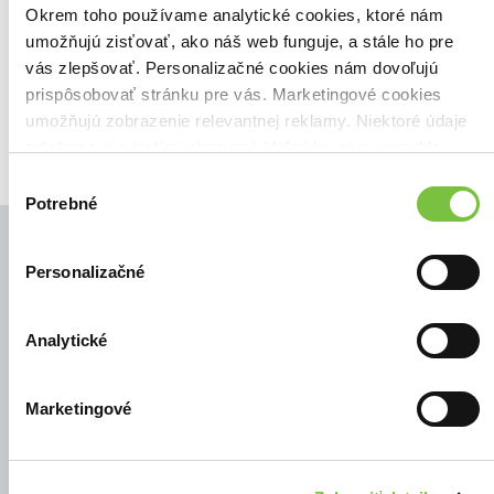
Zoradiť podľa:
Okrem toho používame analytické cookies, ktoré nám
umožňujú zisťovať, ako náš web funguje, a stále ho pre
Filtrovať
vás zlepšovať. Personalizačné cookies nám dovoľujú
prispôsobovať stránku pre vás. Marketingové cookies
umožňujú zobrazenie relevantnej reklamy. Niektoré údaje
zdieľame aj s tretími stranami. Veľmi by nám pomohlo,
keby sme mohli používať všetky tieto cookies.
Výber
Potrebné
súhlasu
Personalizačné
© Všetky práva vyhradené
Analytické
Marketingové