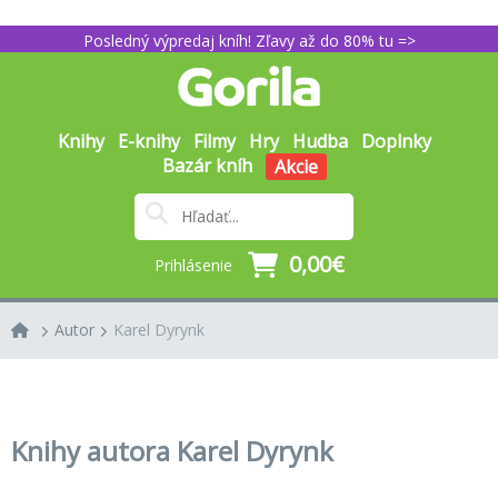
Posledný výpredaj kníh! Zľavy až do 80% tu =>
Knihy
E-knihy
Filmy
Hry
Hudba
Doplnky
Bazár kníh
Akcie
0,00€
Prihlásenie
Autor
Karel Dyrynk
Knihy autora Karel Dyrynk