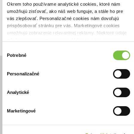
Zoradiť podľa:
Okrem toho používame analytické cookies, ktoré nám
umožňujú zisťovať, ako náš web funguje, a stále ho pre
Filtrovať
vás zlepšovať. Personalizačné cookies nám dovoľujú
prispôsobovať stránku pre vás. Marketingové cookies
umožňujú zobrazenie relevantnej reklamy. Niektoré údaje
zdieľame aj s tretími stranami. Veľmi by nám pomohlo,
keby sme mohli používať všetky tieto cookies.
Výber
Potrebné
súhlasu
Personalizačné
© Všetky práva vyhradené
Analytické
Marketingové