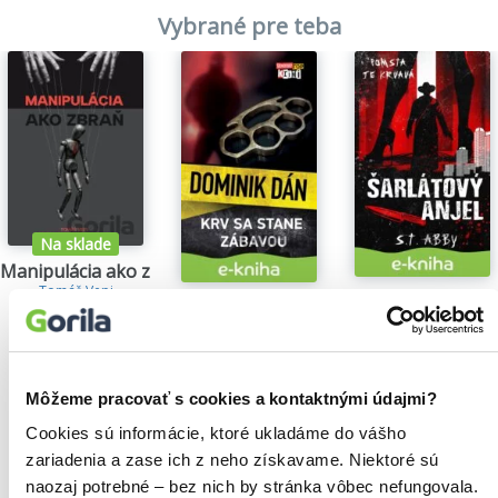
Vybrané pre teba
Na sklade
Manipulácia ako zbraň
Tomáš Vepi
Šarlátový anjel
Krv sa stane zábavou
15,79€
S.T. Abby
Dominik Dán
5,84€
14,35€
Môžeme pracovať s cookies a kontaktnými údajmi?
Cookies sú informácie, ktoré ukladáme do vášho
zariadenia a zase ich z neho získavame. Niektoré sú
Našli sme
0
titulov
naozaj potrebné – bez nich by stránka vôbec nefungovala.