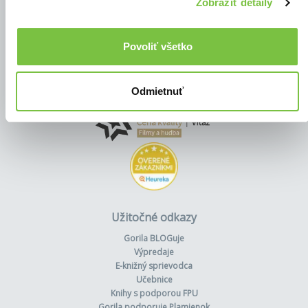
Zobraziť detaily
Povoliť všetko
Odmietnuť
Užitočné odkazy
Gorila BLOGuje
Výpredaje
E-knižný sprievodca
Učebnice
Knihy s podporou FPU
Gorila podporuje Plamienok