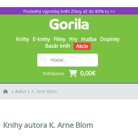
Posledný výpredaj kníh! Zľavy až do 80% tu =>
Knihy
E-knihy
Filmy
Hry
Hudba
Doplnky
Bazár kníh
Akcie
0,00€
Prihlásenie
Autor
K. Arne Blom
Knihy autora K. Arne Blom