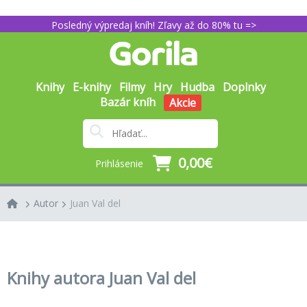
Posledný výpredaj kníh! Zľavy až do 80% tu =>
Knihy
E-knihy
Filmy
Hry
Hudba
Doplnky
Bazár kníh
Akcie
0,00€
Prihlásenie
Autor
Juan Val del
Knihy autora Juan Val del