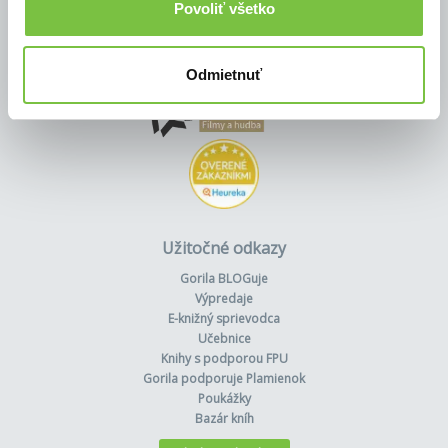
Povoliť všetko
Odmietnuť
Užitočné odkazy
Gorila BLOGuje
Výpredaje
E-knižný sprievodca
Učebnice
Knihy s podporou FPU
Gorila podporuje Plamienok
Poukážky
Bazár kníh