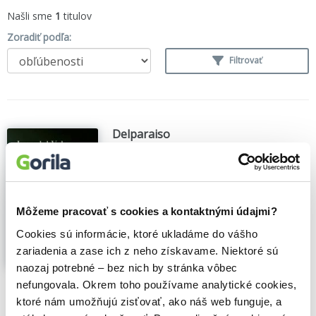
Našli sme
1
titulov
Zoradiť podľa:
Filtrovať
Delparaiso
Juan Val del
,
Espasa
(2021)
En Delparaíso todo parecía idílico y
perfecto. Hasta que Juan del Val nos ha
abierto las puertas: pasen y vean.
Môžeme pracovať s cookies a kontaktnými údajmi?
Delparaíso es un lugar seguro, vigilado las
24 horas, lujoso e inexpugnable. Sin
Cookies sú informácie, ktoré ukladáme do vášho
embargo, sus muros no protegen del
zariadenia a zase ich z neho získavame. Niektoré sú
miedo, del amor, de la...
Zobraziť viac
naozaj potrebné – bez nich by stránka vôbec
🍌 Dodanie môže trvať viac ako 30 dní
nefungovala. Okrem toho používame analytické cookies,
ktoré nám umožňujú zisťovať, ako náš web funguje, a
24,86€
Do košíka