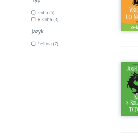
Typ
kniha
(5)
e-kniha
(3)
Jazyk
čeština
(7)