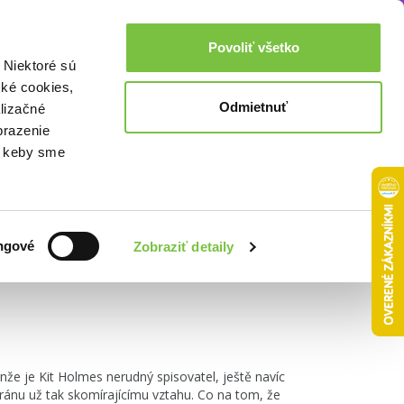
Akcie a zľavy
0,00€
Povoliť všetko
Prihlásenie
 Niektoré sú
cké cookies,
Odmietnuť
lizačné
brazenie
o, keby sme
Zoradiť podľa:
ngové
Zobraziť detaily
nže je Kit Holmes nerudný spisovatel, ještě navíc
 ránu už tak skomírajícímu vztahu. Co na tom, že