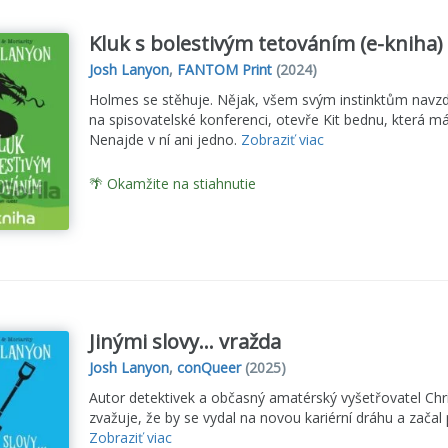
Kluk s bolestivým tetováním (e-kniha)
Josh Lanyon
,
FANTOM Print
(2024)
Holmes se stěhuje. Nějak, všem svým instinktům navzdo
na spisovatelské konferenci, otevře Kit bednu, která 
Nenajde v ní ani jedno.
Zobraziť viac
🌴 Okamžite na stiahnutie
Jinými slovy... vražda
Josh Lanyon
,
conQueer
(2025)
Autor detektivek a občasný amatérský vyšetřovatel Chr
zvažuje, že by se vydal na novou kariérní dráhu a začal
Zobraziť viac