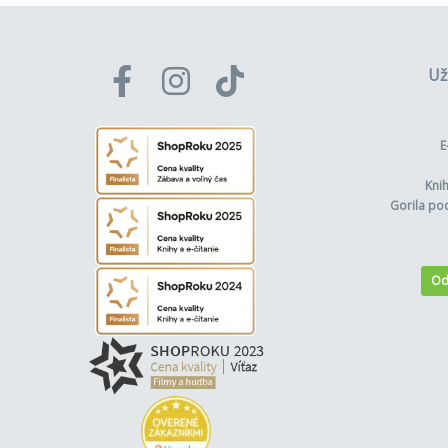
Už
E
Kni
Gorila po
Od