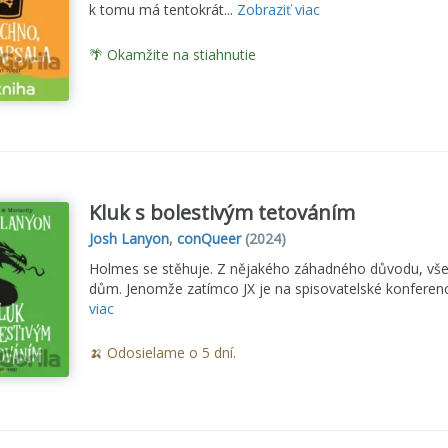
k tomu má tentokrát...
Zobraziť viac
🌴 Okamžite na stiahnutie
Kluk s bolestivým tetováním
Josh Lanyon
,
conQueer
(2024)
Holmes se stěhuje. Z nějakého záhadného důvodu, všem 
dům. Jenomže zatímco JX je na spisovatelské konferenc
viac
🍌 Odosielame o 5 dní.