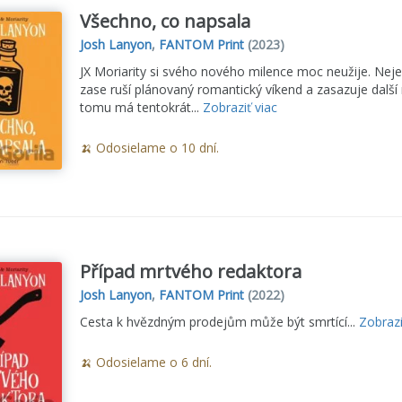
Všechno, co napsala
Josh Lanyon
,
FANTOM Print
(2023)
JX Moriarity si svého nového milence moc neužije. Neje
zase ruší plánovaný romantický víkend a zasazuje další
tomu má tentokrát...
Zobraziť viac
🍌 Odosielame o 10 dní.
Případ mrtvého redaktora
Josh Lanyon
,
FANTOM Print
(2022)
Cesta k hvězdným prodejům může být smrtící...
Zobrazi
🍌 Odosielame o 6 dní.