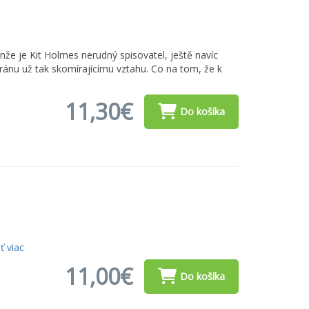
nže je Kit Holmes nerudný spisovatel, ještě navíc
 ránu už tak skomírajícímu vztahu. Co na tom, že k
11,30€
Do košíka
ť viac
11,00€
Do košíka