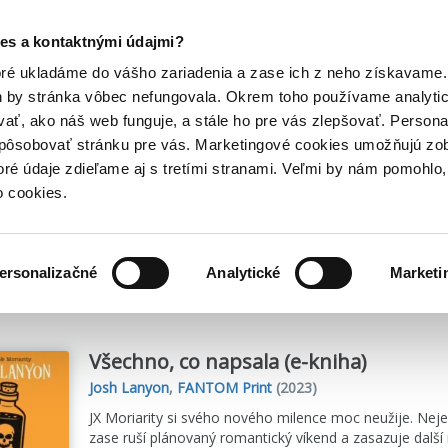
Posledný výpredaj kníh! Zľavy až do 80% tu =>
es a kontaktnými údajmi?
Hry
Hudba
Doplnky
Bazár kníh
oré ukladáme do vášho zariadenia a zase ich z neho získavame.
h by stránka vôbec nefungovala. Okrem toho používame analyti
ať, ako náš web funguje, a stále ho pre vás zlepšovať. Persona
spôsobovať stránku pre vás. Marketingové cookies umožňujú zo
toré údaje zdieľame aj s tretími stranami. Veľmi by nám pomohl
o cookies.
me
8
titulov
ersonalizačné
Analytické
Marketi
Všechno, co napsala (e-kniha)
Josh Lanyon
,
FANTOM Print
(2023)
JX Moriarity si svého nového milence moc neužije. Neje
zase ruší plánovaný romantický víkend a zasazuje další