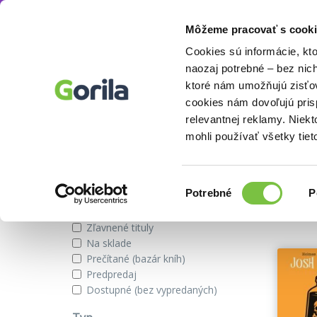
Môžeme pracovať s cooki
Autor
Josh Lanyon
Knihy
E-knihy
Filmy
Cookies sú informácie, kt
naozaj potrebné – bez nic
ktoré nám umožňujú zisťov
cookies nám dovoľujú pri
Knihy autora Josh Lanyon
relevantnej reklamy. Niek
mohli používať všetky tiet
Zobraziť iba
Výber
Našli s
Potrebné
P
súhlasu
Novinky
Zľavnené tituly
Na sklade
Prečítané (bazár kníh)
Predpredaj
Dostupné (bez vypredaných)