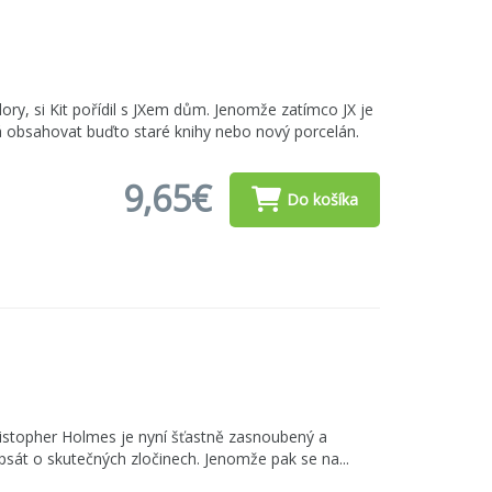
ry, si Kit pořídil s JXem dům. Jenomže zatímco JX je
má obsahovat buďto staré knihy nebo nový porcelán.
9,65€
Do košíka
istopher Holmes je nyní šťastně zasnoubený a
 psát o skutečných zločinech. Jenomže pak se na...