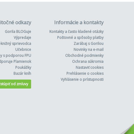
itočné odkazy
Informácie a kontakty
Gorila BLOGuje
Kontakty a často kladené otázky
Výpredaje
Poštovné a spôsoby platby
-knižný sprievodca
Zarábaj s Gorilou
Učebnice
Novinky na e-mail
hy s podporou FPU
Obchodné podmienky
dporuje Plamienok
Ochrana súkromia
Poukážky
Nastaviť cookies
Bazár kníh
Prehlásenie o cookies
Vyhlásenie o prístupnosti
stúpiť od zmluvy