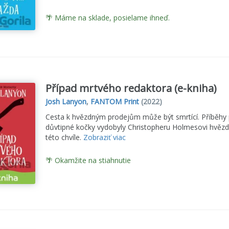
🌴 Máme na sklade, posielame ihneď.
Případ mrtvého redaktora (e-kniha)
Josh Lanyon
,
FANTOM Print
(2022)
Cesta k hvězdným prodejům může být smrtící. Příběhy p
důvtipné kočky vydobyly Christopheru Holmesovi hvězdn
této chvíle.
Zobraziť viac
🌴 Okamžite na stiahnutie