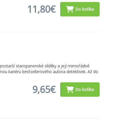
11,80€
Do košíka
ostarší staropanenské slídilky a její mimořádně
ou kariéru bestsellerového autora detektivek. Až do
9,65€
Do košíka