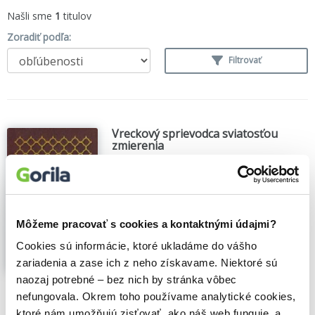
Našli sme
1
titulov
Zoradiť podľa:
Filtrovať
Vreckový sprievodca sviatosťou
zmierenia
Josh Johnson
,
Mike Schmitz
,
Redemptoristi
- Slovo medzi nami
(2026)
Táto kniha je vhodná pre tých, ktorí chodia
na svätú spoveď často, ale aj pre tých,
Môžeme pracovať s cookies a kontaktnými údajmi?
ktorí na nej už dlho neboli a premýšľajú,
prečo by na ňu vôbec mali ísť. A pomôže
Cookies sú informácie, ktoré ukladáme do vášho
aj tým, ktorý by na svätú spoveď chceli ísť,
zariadenia a zase ich z neho získavame. Niektoré sú
no nevedia, ako svätá spoveď prebieha...
naozaj potrebné – bez nich by stránka vôbec
Zobraziť viac
nefungovala. Okrem toho používame analytické cookies,
🌴 Máme na sklade, posielame ihneď.
ktoré nám umožňujú zisťovať, ako náš web funguje, a