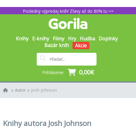
Posledný výpredaj kníh! Zľavy až do 80% tu =>
Knihy
E-knihy
Filmy
Hry
Hudba
Doplnky
Bazár kníh
Akcie
0,00€
Prihlásenie
Autor
Josh Johnson
Knihy autora Josh Johnson