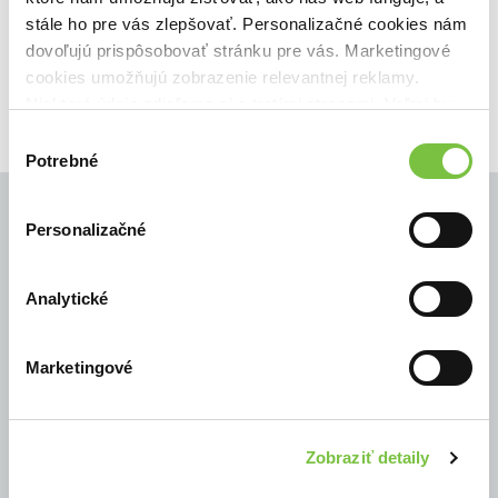
stále ho pre vás zlepšovať. Personalizačné cookies nám
8,90€
Do košíka
dovoľujú prispôsobovať stránku pre vás. Marketingové
cookies umožňujú zobrazenie relevantnej reklamy.
Niektoré údaje zdieľame aj s tretími stranami. Veľmi by
nám pomohlo, keby sme mohli používať všetky tieto
Výber
cookies.
Potrebné
súhlasu
Personalizačné
© Všetky práva vyhradené
Analytické
Marketingové
Zobraziť detaily