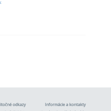
c
itočné odkazy
Informácie a kontakty