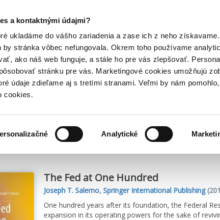
Posledný výpredaj kníh! Zľavy až do 80% tu =>
es a kontaktnými údajmi?
Hry
Hudba
Doplnky
Bazár kníh
oré ukladáme do vášho zariadenia a zase ich z neho získavame.
h by stránka vôbec nefungovala. Okrem toho používame analyti
ať, ako náš web funguje, a stále ho pre vás zlepšovať. Persona
spôsobovať stránku pre vás. Marketingové cookies umožňujú zo
toré údaje zdieľame aj s tretími stranami. Veľmi by nám pomohl
o cookies.
me
1
titulov
ersonalizačné
Analytické
Marketi
The Fed at One Hundred
Joseph T. Salerno
,
Springer International Publishing
(201
One hundred years after its foundation, the Federal R
expansion in its operating powers for the sake of revivi