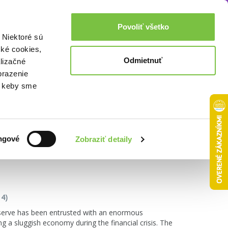
Akcie a zľavy
0,00€
Povoliť všetko
Prihlásenie
 Niektoré sú
cké cookies,
Odmietnuť
lizačné
brazenie
o, keby sme
Zoradiť podľa:
ngové
Zobraziť detaily
4)
eserve has been entrusted with an enormous
ng a sluggish economy during the financial crisis. The