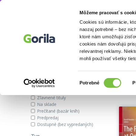
Môžeme pracovať s cooki
Autor
Joseph T. Salerno
Knihy
E-knihy
Filmy
Cookies sú informácie, kt
naozaj potrebné – bez nic
ktoré nám umožňujú zisťov
cookies nám dovoľujú pri
Knihy autora Joseph T. Salerno
relevantnej reklamy. Niek
mohli používať všetky tiet
Zobraziť iba
Výber
Našli s
Potrebné
P
súhlasu
Novinky
Zľavnené tituly
Na sklade
Prečítané (bazár kníh)
Predpredaj
Dostupné (bez vypredaných)